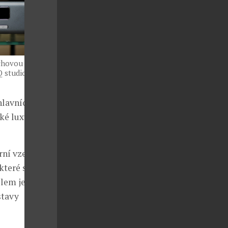
echovou dýhou a
 studio a u
hlavních
aké luxusními
rní vzezření
které si
ilem je
stavy