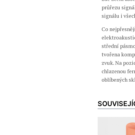
průřezu signá
signálu i všec
Co nejpřesněj
elektroakusti
střední pásmo
tvořena kompo
zvuk. Na pozic
chlazenou fer
oblíbených sk
SOUVISEJÍ