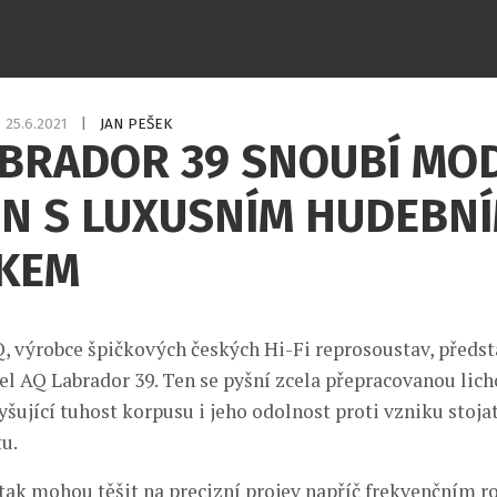
25.6.2021
|
JAN PEŠEK
ABRADOR 39 SNOUBÍ MO
GN S LUXUSNÍM HUDEBN
TKEM
, výrobce špičkových českých Hi-Fi reprosoustav, předst
l AQ Labrador 39. Ten se pyšní zcela přepracovanou lic
yšující tuhost korpusu i jeho odolnost proti vzniku stoja
u.
 tak mohou těšit na precizní projev napříč frekvenčním 