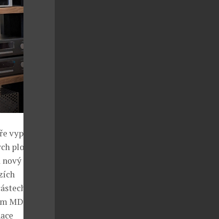
ře vypadá, ale
ch ploch jsou
 nový tvar
zích
částech
mm MDF, která
nace