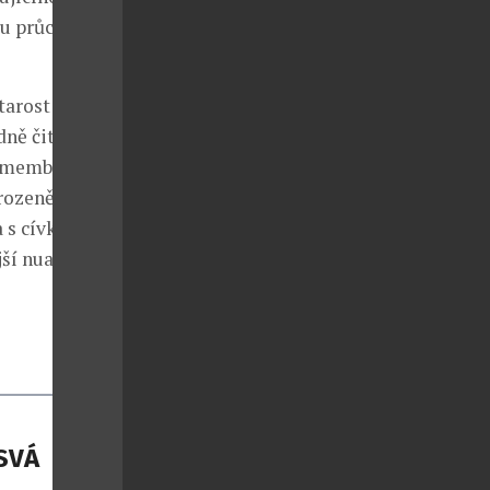
mu průchodu
tarost
dně čitelné
“ membrána je
rozenější
a s cívkou
jší nuance
SVÁ