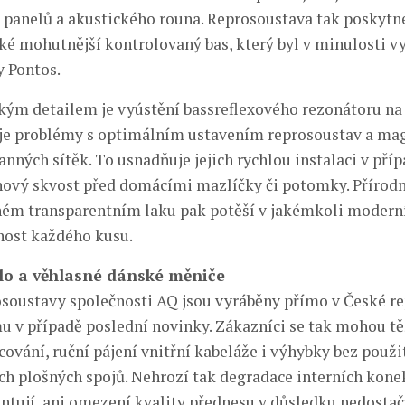
panelů a akustického rouna. Reprosoustava tak poskytne
také mohutnější kontrolovaný bas, který byl v minulosti v
 Pontos.
kým detailem je vyústění bassreflexového rezonátoru na 
je problémy s optimálním ustavením reprosoustav a ma
nných sítěk. To usnadňuje jejich rychlou instalaci v pří
nový skvost před domácími mazlíčky či potomky. Přírod
ém transparentním laku pak potěší v jakémkoli moderní
tnost každého kusu.
lo a věhlasné dánské měniče
soustavy společnosti AQ jsou vyráběny přímo v České re
mu v případě poslední novinky. Zákazníci se tak mohou tě
ování, ruční pájení vnitřní kabeláže i výhybky bez použi
 plošných spojů. Nehrozí tak degradace interních konek
entují, ani omezení kvality přednesu v důsledku nedostač