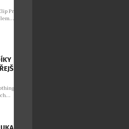
lip Pro – svá
ílem
obí stejně
navržena pro
ým životem,
ktivní životní
gn s
ÍKY
ŘEJŠÍM
othing dnes
ých
ar (3a) patří
hing a cílí na
 vyjádření
 energií
UKAZUJÍ,