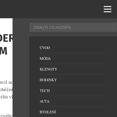
DERNÍ
ÍM
ÚVOD
MÓDA
KLENOTY
HODINKY
avil nový
hoběžníkovou
TECH
tého vlnění
AUTA
BYDLENÍ
rozsahem 45 Hz