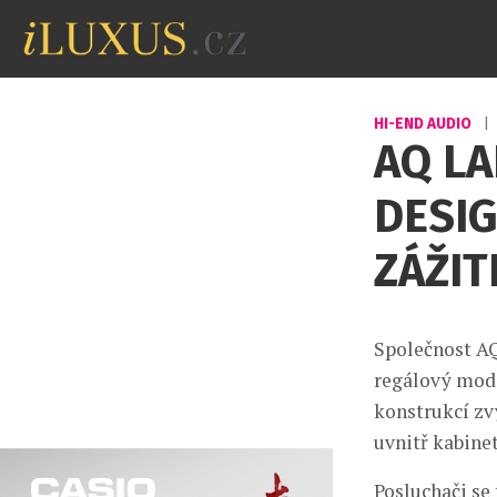
HI-END AUDIO
|
AQ L
DESI
ZÁŽI
Společnost AQ
regálový mode
konstrukcí zv
uvnitř kabinet
Posluchači se