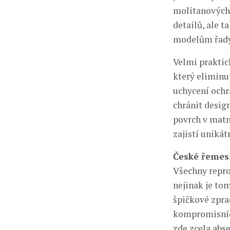
molitanových 
detailů, ale 
modelům řady
Velmi praktic
který eliminu
uchycení ochra
chránit desig
povrch v matn
zajistí uniká
České řemes
Všechny repro
nejinak je to
špičkové zprac
kompromisních
zde zcela abs