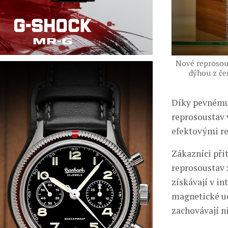
Nové reprosous
dýhou z če
Díky pevnému 
reprosoustav 
efektovými re
Zákazníci při
reprosoustav z
získávají v i
magnetické uc
zachovávají n