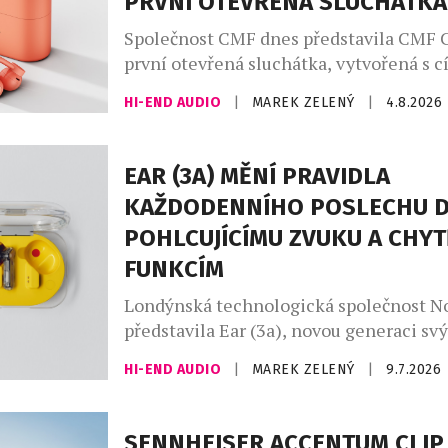
PRVNÍ OTEVŘENÁ SLUCHÁTKA
Společnost CMF dnes představila CMF C
první otevřená sluchátka, vytvořená s c
nabídnout zážitek z poslechu, který půs
HI-END AUDIO
|
MAREK ZELENÝ
|
4.8.2026
přirozeně, jako zní. CMF Clip Pro jsou 
lidi v pohybu, kteří žijí rušným městsk
absolvují dlouhé pracovní dny a vedou a
EAR (3A) MĚNÍ PRAVIDLA
styl. Spojují ergonomický otevřený desi
KAŽDODENNÍHO POSLECHU D
pohlcujícím zvukem, […]
POHLCUJÍCÍMU ZVUKU A CHYT
FUNKCÍM
Londýnská technologická společnost N
představila Ear (3a), novou generaci sv
nejprodávanějších sluchátek z řady (a). E
HI-END AUDIO
|
MAREK ZELENÝ
|
9.7.2026
do hravé produktové řady (a) značky Not
generaci, která vnímá technologie jako
vlastní osobnosti. Novinka, inspirovaná
SENNHEISER ACCENTUM CLIP 