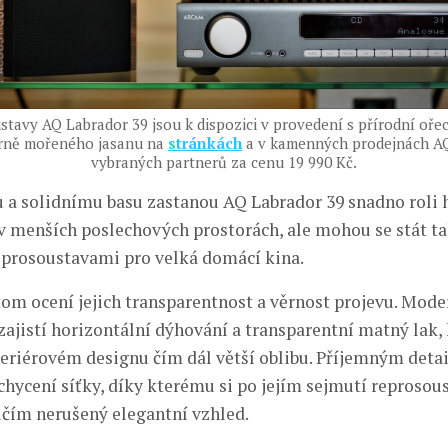
tavy AQ Labrador 39 jsou k dispozici v provedení s přírodní oř
rně mořeného jasanu na
stránkách
a v kamenných prodejnách AQ
vybraných partnerů za cenu 19 990 Kč.
a solidnímu basu zastanou AQ Labrador 39 snadno roli 
v menších poslechových prostorách, ale mohou se stát t
prosoustavami pro velká domácí kina.
tom ocení jejich transparentnost a věrnost projevu. Mode
ajistí horizontální dýhování a transparentní matný lak, 
nteriérovém designu čím dál větší oblibu. Příjemným deta
hycení síťky, díky kterému si po jejím sejmutí reprosou
ičím nerušený elegantní vzhled.