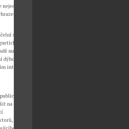
 nejen více
yhrazen
čelní straně,
gnetické
padě nutnosti
ní dýhovaný
m interiéru a
publice a
šit na
tí
torů, které
ujícího