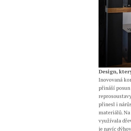
Design, který
Inovovaná kon
přináší posun
reprosoustavy
přinesl i nárů
materiálů. Na
využívala dře
je navíc dýho