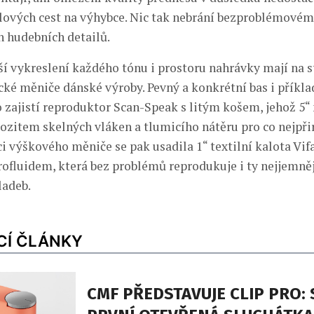
lových cest na výhybce. Nic tak nebrání bezproblémové
h hudebních detailů.
ší vykreslení každého tónu i prostoru nahrávky mají na s
cké měniče dánské výroby. Pevný a konkrétní bas i příkla
 zajistí reproduktor Scan-Speak s litým košem, jehož 5
zitem skelných vláken a tlumicího nátěru pro co nejpři
i výškového měniče se pak usadila 1“ textilní kalota Vif
rofluidem, která bez problémů reprodukuje i ty nejjemně
ladeb.
CÍ ČLÁNKY
CMF PŘEDSTAVUJE CLIP PRO: 