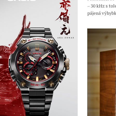
– 30 kHz s tol
pájená výhybk