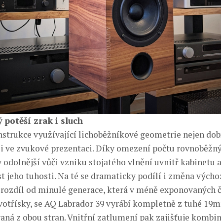
 potěší zrak i sluch
strukce využívající lichoběžníkové geometrie nejen dob
 i ve zvukové prezentaci. Díky omezení počtu rovnoběžný
 odolnější vůči vzniku stojatého vlnění uvnitř kabinetu a
st jeho tuhosti. Na té se dramaticky podílí i změna výcho
 rozdíl od minulé generace, která v méně exponovaných 
votřísky, se AQ Labrador 39 vyrábí kompletně z tuhé 19
vaná z obou stran. Vnitřní zatlumení pak zajišťuje kombi