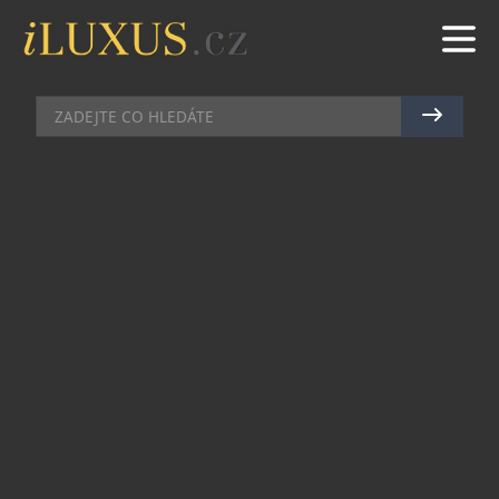
NADACE A POMOC
|
25.6.2021
|
MAREK ZELENÝ
LILIA KHOUSNOUTDINOVA SI
PÁR TÝDNŮ PO PORODU
NADĚLILA K NAROZENINÁM
DALŠÍ DÍTĚ?!
Lilia Khousnoutdinová, propagátorka ženských
témat, socioložka, historička a kněžka, si sotva
pár týdnů po porodu nadělila ke svým 33.
narozeninám další dítě – vlastní nadační fond
Propolis 33.