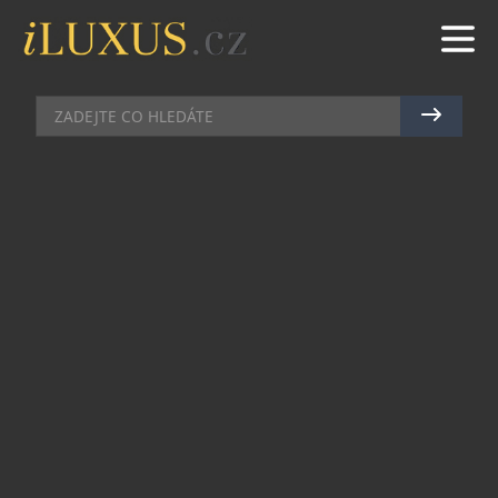
AKCE
|
12.8.2021
|
JAN PEŠEK
VÝSTAVA ELIŠKY PODZIMKOVÉ
NA LETNÍ LETNÉ ZVE DO
MAGICKÉHO SVĚTA FILIPÍN
Téměř třítýdenní festival Letní Letná nabídne
svým návštěvníkům už poosmnácté to nejlepší z
nového cirkusu. Přehlídku fenomenálních
představení doplní tradičně bohatý doprovodný
program. Jedním z velkých lákadel je výstava
umělkyně Elišky Podzimkové s názvem
„Filipínské zvířectvo“.