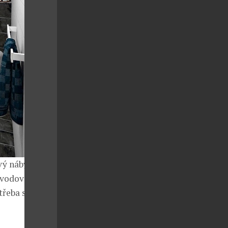
vý nábytek,
y vodovodních
třeba stylové