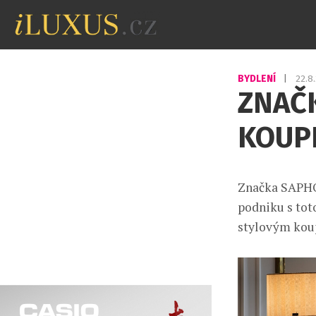
BYDLENÍ
|
22.8
ZNAČ
KOUPE
Značka SAPHO 
podniku s tot
stylovým koup