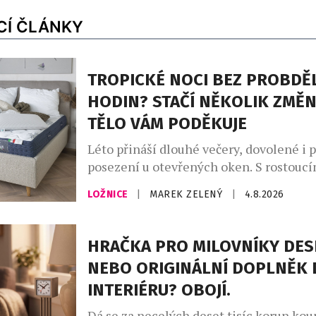
CÍ ČLÁNKY
TROPICKÉ NOCI BEZ PROBDĚ
HODIN? STAČÍ NĚKOLIK ZMĚN
TĚLO VÁM PODĚKUJE
Léto přináší dlouhé večery, dovolené i 
posezení u otevřených oken. S rostoucí
ale přichází i méně vítaná stránka hork
LOŽNICE
|
MAREK ZELENÝ
|
4.8.2026
neklidné noci. Převalování v posteli, p
časté probouzení zná během vln veder t
A ráno? Místo odpočinku přichází únava
HRAČKA PRO MILOVNÍKY DES
teploty totiž ovlivňují nejen to, jak ryc
NEBO ORIGINÁLNÍ DOPLNĚK 
ale i […]
INTERIÉRU? OBOJÍ.
Dá se za necelých deset tisíc korun kou