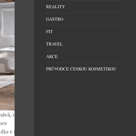
REALITY
GASTRO
FIT
TRAVEL
AKCE
PRŮVODCE ČESKOU KOSMETIKOU
nává, nebylo
oce
dio v Praze,