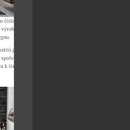
 číslo jedna.
 výrobě a
ignu.
duktů pod
m společným
m k široké