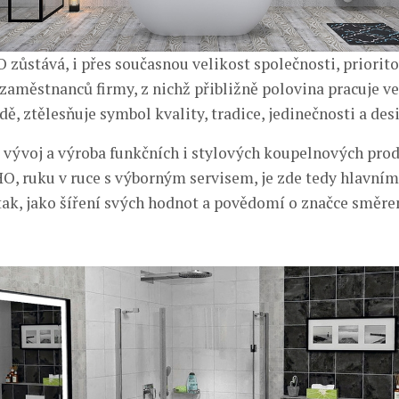
zůstává, i přes současnou velikost společnosti, prioritou
 zaměstnanců firmy, z nichž přibližně polovina pracuje ve
ě, ztělesňuje symbol kvality, tradice, jedinečnosti a des
, vývoj a výroba funkčních i stylových koupelnových pro
, ruku v ruce s výborným servisem, je zde tedy hlavní
 tak, jako šíření svých hodnot a povědomí o značce směre