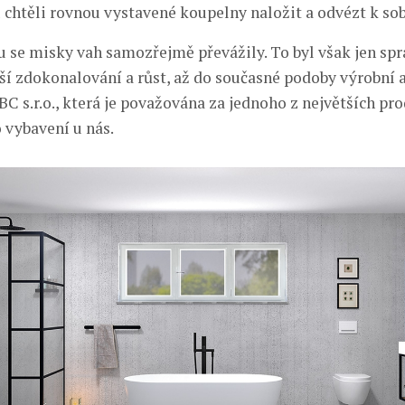
su chtěli rovnou vystavené koupelny naložit a odvézt k s
 se misky vah samozřejmě převážily. To byl však jen spr
ší zdokonalování a růst, až do současné podoby výrobní a
C s.r.o., která je považována za jednoho z největších pr
vybavení u nás.