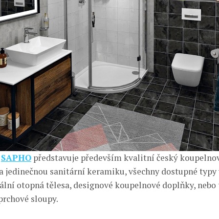
i
SAPHO
představuje především kvalitní český koupelno
ela jedinečnou sanitární keramiku, všechny dostupné typ
inální otopná tělesa, designové koupelnové doplňky, nebo 
prchové sloupy.