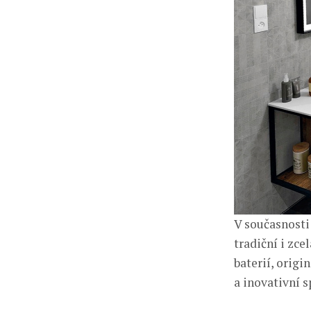
V současnost
tradiční i zc
baterií, orig
a inovativní s