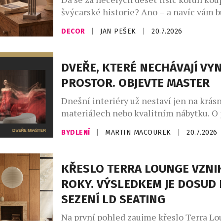
švýcarské historie? Ano – a navíc vám 
den ukazovat čas. Novinka Zurich Meet
DECOR
|
JAN PEŠEK
|
20.7.2026
Clock – Miniature Edition od slavné zn
Mondaine přenáší jeden z nejznámější
orientačních bodů curyšského hlavního
DVEŘE, KTERÉ NECHÁVAJÍ VY
podoby stolního objektu, který balancu
PROSTOR. OBJEVTE MASTER
designového doplňku, sběratelského art
Dnešní interiéry už nestaví jen na krás
materiálech nebo kvalitním nábytku. O 
charakteru rozhodují především promyš
BYDLENÍ
|
MARTIN MACOUREK
|
20.7.2026
které vytvářejí harmonický celek. Práv
MASTER od českého výrobce JAP FUTUR
že i dveře mohou být výrazným archit
KŘESLO TERRA LOUNGE VZNI
prvkem. Díky provedení od podlahy až k
ROKY. VÝSLEDKEM JE DOSUD 
čistému minimalistickému designu a t
SEZENÍ LD SEATING
neomezeným možnostem povrchových ú
Na první pohled zaujme křeslo Terra L