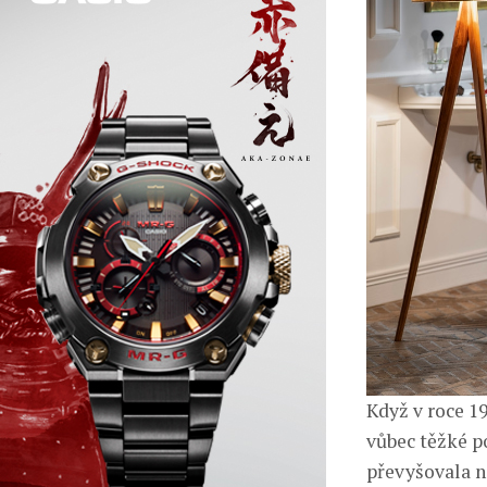
Když v roce 1
vůbec těžké p
převyšovala n