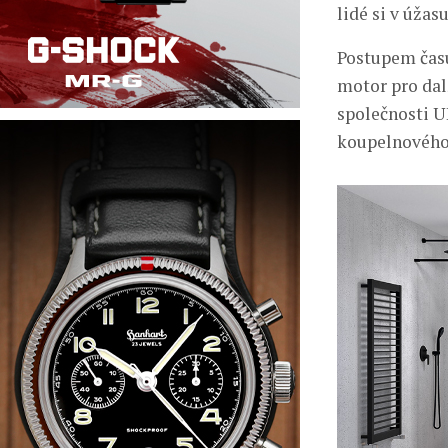
lidé si v úža
Postupem času
motor pro dal
společnosti UB
koupelnového 