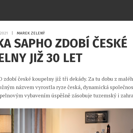
.2021
|
MAREK ZELENÝ
KA SAPHO ZDOBÍ ČESKÉ
LNY JIŽ 30 LET
zdobí české koupelny již tři dekády. Za tu dobu z malé
ožným názvem vyrostla ryze česká, dynamická společnos
elnovým vybavením úspěšně zásobuje tuzemský i zahran