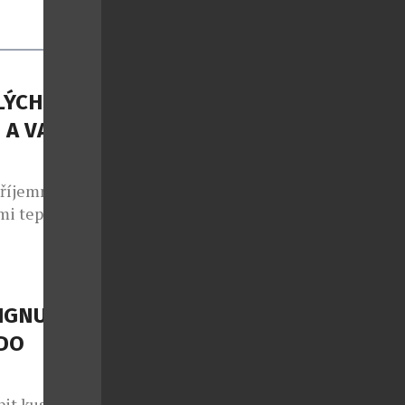
LÝCH
 A VAŠE
příjemné
mi teplotami
ých dnů –
ocení nebo
éměř každý.
. Vysoké
IGNU?
hle usínáme,
DO
pit kus