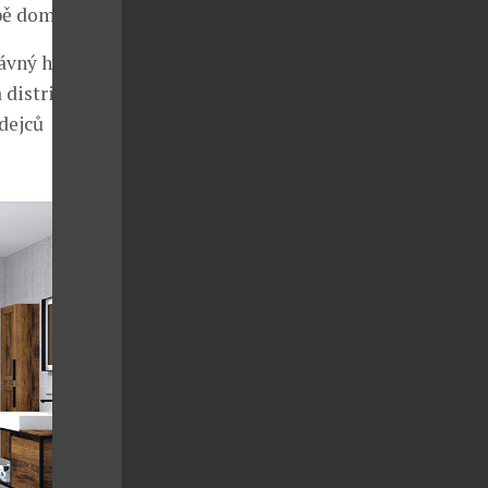
obě domů.
ávný hnací
 distribuční
odejců