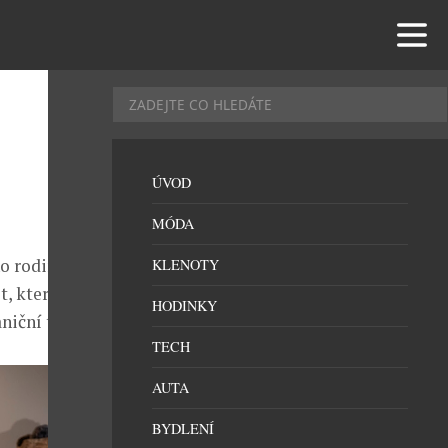
ÚVOD
MÓDA
ho rodinného
KLENOTY
t, která svým
HODINKY
iční trh.
TECH
AUTA
BYDLENÍ