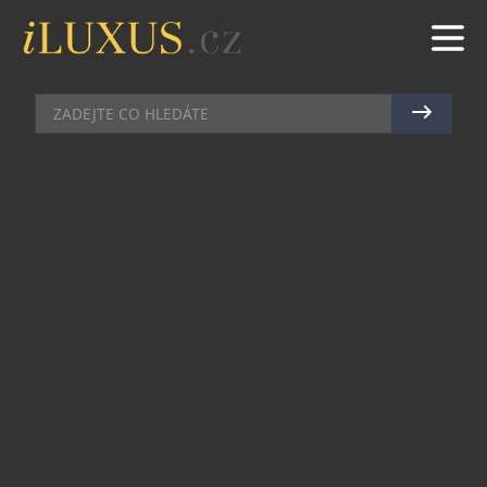
PRŮVODCE ČESKOU KOSMETIKOU
|
23.8.2021
|
JAN PEŠEK
PRVOTŘÍDNÍ KOSMETIKA SAIN S
PATENTOVANOU TECHNOLOGIÍ
Na trh přichází nová luxusní kosmetika s
patentovanou technologií a nádherným balením
z českého porcelánu Thun v kombinaci s
dubovým dřevem z královéhradeckých lesů.
Inovativní omlazující péče pod značkou SAIN,
vyvíjená ve spolupráci s vědci z výzkumného
centra BIOCEV pod záštitou Univerzity Karlovy,
zahrnuje denní krém, noční krém a
hypoalergenní krém vhodný i pro velmi citlivou