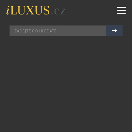
HIGH SOCIETY
|
7.9.2021
|
MAREK ZELENÝ
HVĚZDNÁ PÁRTY V RESTAURACI
SASAZU
Po skončení finále Schwarzkopf Elite Model Look
se někteří hosté přemístili do restaurace SaSaZu
na párty #seeyouatsasazu.