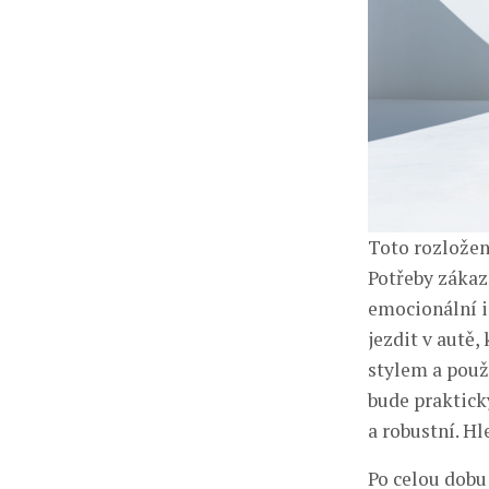
Toto rozložen
Potřeby zákaz
emocionální i
jezdit v autě,
stylem a použ
bude praktick
a robustní. H
Po celou dobu 