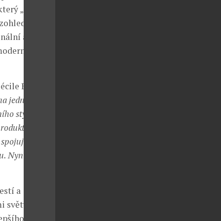
který „musí
 zohledňovat
nální a
modernosti
Cécile Batho
a jednu roli.
ho stylu. I
produktu. Jedna
spojují se
u. Nyní jsme
estí a
 světy. V
epšího z