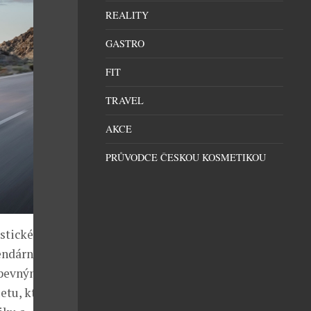
REALITY
GASTRO
FIT
TRAVEL
AKCE
PRŮVODCE ČESKOU KOSMETIKOU
stické prvky
endární
 pevnými,
etu, která v