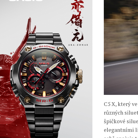
C5 X, který v
různých silue
špičkové silu
elegantními l