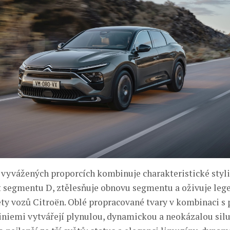
e vyvážených proporcích kombinuje charakteristické styli
t segmentu D, ztělesňuje obnovu segmentu a oživuje leg
ety vozů Citroën. Oblé propracované tvary v kombinaci s
iniemi vytvářejí plynulou, dynamickou a neokázalou silu