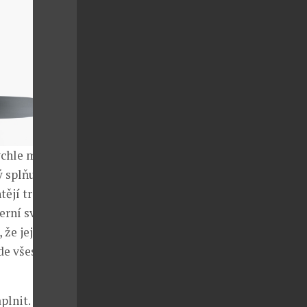
ychle mění.
ý splňuje
tějí tradičně
oderní svým
že jejich vůz
de všestranný
plnit.