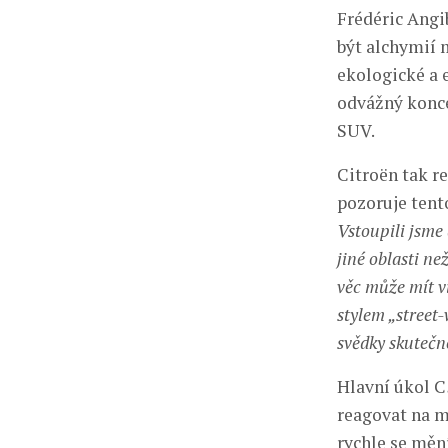
Frédéric Angi
být alchymií 
ekologické a 
odvážný konce
SUV.
Citroën tak re
pozoruje tento
Vstoupili jsme
jiné oblasti ne
věc může mít v
stylem „street
svědky skutečn
Hlavní úkol C
reagovat na m
rychle se měn