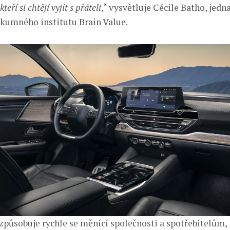
kteří si chtějí vyjít s přáteli
,“ vysvětluje Cécile Batho, jedn
kumného institutu Brain Value.
způsobuje rychle se měnící společnosti a spotřebitelům, 