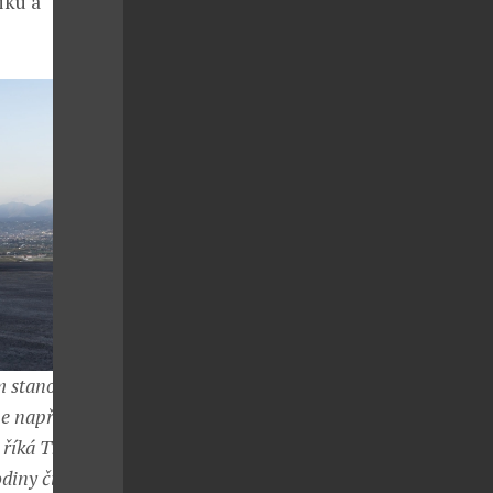
iku a
em stanovené
me například
 říká The Third
odiny či míst