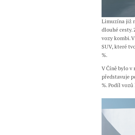
Limuzína již 
dlouhé cesty. 
vozy kombi. V
SUV, které tvo
%.
V Číně bylo v
představuje p
%. Podíl vozů