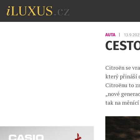
AUTA
|
13.9.20
CESTO
Citroën se vr
který přináší
Citroënu to z
„nové generac
tak na měnící