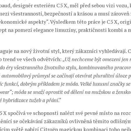
baud, designér exteriéru C5 X, měl před sebou vizi vozu, 
mezi všestranností, bezpečností a krásou a musí zároveň
ekonomické aspekty“. Výsledkem této práce je C5 X, origi
pt na pomezí elegance limuzíny, praktičnosti kombi a 
aguje na nový životní styl, který zákazníci vyhledávají. 
 trend ve všech odvětvích: „
Už nechceme být omezeni jen n
 do éry všestranného životního stylu, kombinovaného pracovní
ž automobilový průmysl se začínají otevírat pluralitní úloze 
íc funkcí, dobrým příkladem je móda. Velké luxusní značky se 
-wear“; móda se snaží oprostit od dělení na mužskou a žensko
é hybridizace tužeb a přání
.“
5 X spočívá ve schopnosti nalézt své pevné místo na rozc
ěnící se očekávání zákazníků ovlivněná těmito odlišnými
ícím světě nabízí Citroën magickou kombinaci toho nejl