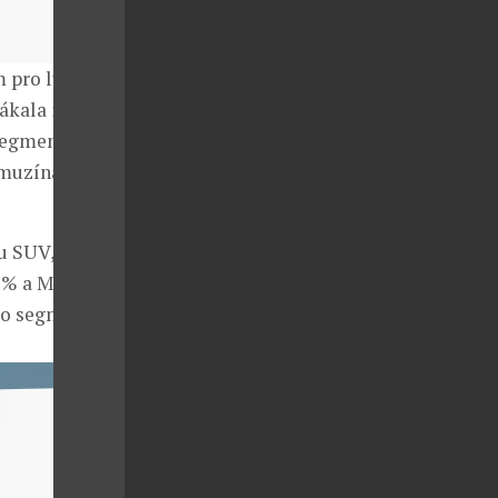
 pro luxus a
lákala i SUV a
 segmentu D
imuzína s 21,6
u SUV, které
 % a MPV s 10
to segmentu.