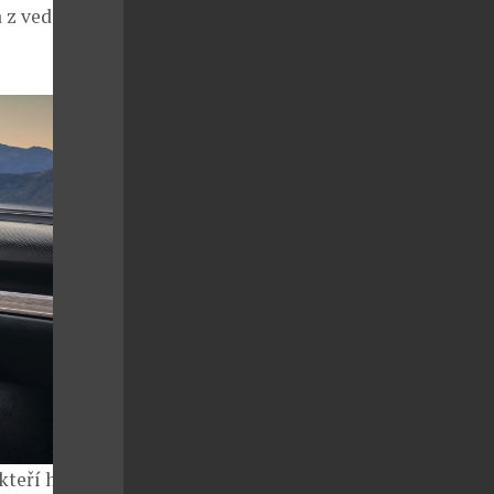
a z vedoucích
kteří hledají