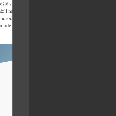
ešlé z
ží i na
znorodá
 modernější a