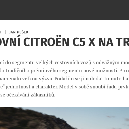
21
|
JAN PEŠEK
VNÍ CITROËN C5 X NA T
ací do segmentu velkých cestovních vozů s odvážným mo
 do tradičního prémiového segmentu nové možnosti. Pro 
namenalo velkou výzvu. Podařilo se jim dodat tomuto h
e“ jednotnost a charakter. Model v sobě snoubí řadu prvk
 se očekávání zákazníků.