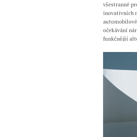
všestranné pr
inovativních n
automobilové
očekávání nár
funkčnější al