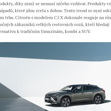
odukty, díky nimž se nemusí ničeho vzdávat. Produkty vz
ápadů, které jdou zcela s dobou. Tento trend se nyní odrá
m trhu. Citroën s modelem C5 X dokonale reaguje na rů
očných zákazníků velkých cestovních vozů, kteří hledají
ternativu k tradičním limuzínám, kombi a SUV.