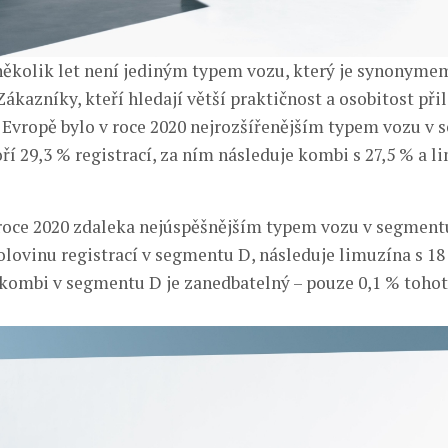
několik let není jediným typem vozu, který je synonymem
Zákazníky, kteří hledají větší praktičnost a osobitost při
 Evropě bylo v roce 2020 nejrozšířenějším typem vozu v
ří 29,3 % registrací, za ním následuje kombi s 27,5 % a l
 roce 2020 zdaleka nejúspěšnějším typem vozu v segment
olovinu registrací v segmentu D, následuje limuzína s 18
 kombi v segmentu D je zanedbatelný – pouze 0,1 % toho