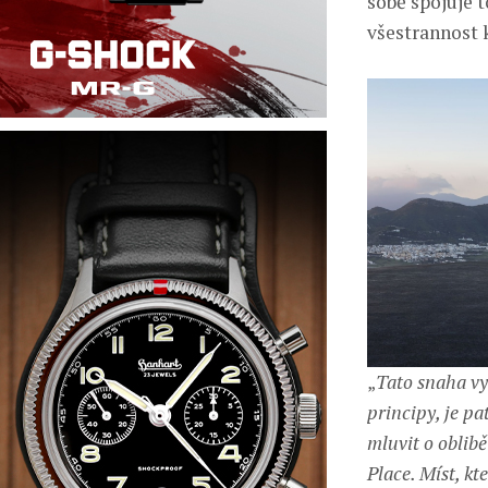
sobě spojuje t
všestrannost 
„
Tato snaha vy
principy, je pa
mluvit o oblib
Place. Míst, kt