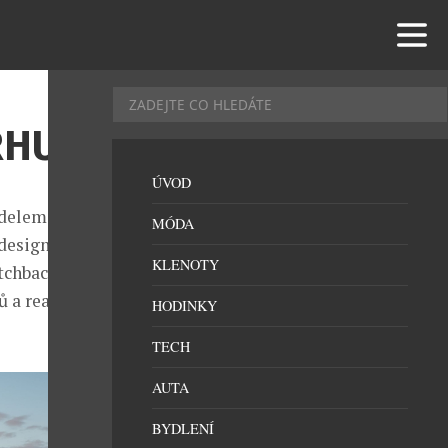
RHU
ÚVOD
delem CX 5,
MÓDA
designéry
KLENOTY
atchbacku
ů a reaguje
HODINKY
TECH
AUTA
BYDLENÍ