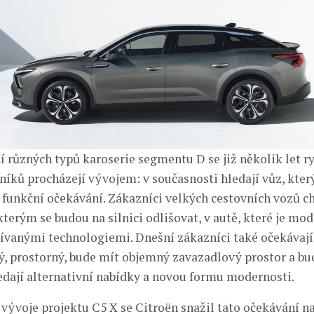
í různých typů karoserie segmentu D se již několik let r
níků procházejí vývojem: v současnosti hledají vůz, kter
 funkční očekávání. Zákazníci velkých cestovních vozů ch
 kterým se budou na silnici odlišovat, v autě, které je m
ívanými technologiemi. Dnešní zákazníci také očekávají, 
ý, prostorný, bude mít objemný zavazadlový prostor a bu
ledají alternativní nabídky a novou formu modernosti.
vývoje projektu C5 X se Citroën snažil tato očekávání na