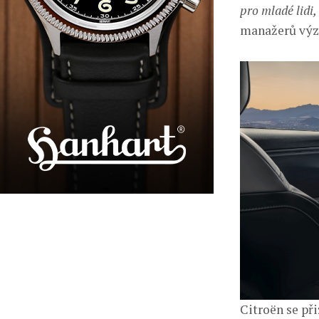
pro mladé lidi, 
manažerů výz
Citroën se při