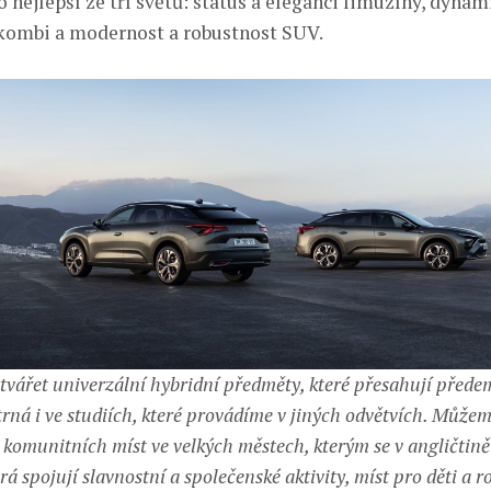
o nejlepší ze tří světů: status a eleganci limuzíny, dynam
kombi a modernost a robustnost SUV.
tvářet univerzální hybridní předměty, které přesahují před
trná i ve studiích, které provádíme v jiných odvětvích. Může
ě komunitních míst ve velkých městech, kterým se v angličtině
erá spojují slavnostní a společenské aktivity, míst pro děti a r