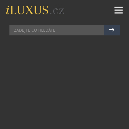
DEGUSTACE
|
4.10.2021
|
JAN PEŠEK
KULINÁŘSKÝ TREZOR
ŠÉFKUCHAŘE MARKA
FICHTNERA OTEVŘEL SVÉ DVEŘE
HOSTŮM
Minulý týden se v elegantních gočárovských
prostorech bývalého bankovního trezoru
restaurace Červený jelen v centru Prahy začalo
podávat výběrové tříchodové menu, které se svým
týmem připravil šéfkuchař Marek Fichtner.
Hosté mohou vybírat z několika předkrmů,