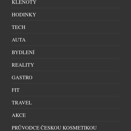
KLENOTY
Arakataka v Oslu, se přechodně usazuje v české
metropoli v restauraci Benjamin14 a přináší s sebou
HODINKY
moderní pohled na severskou kuchyni. Čerstvý vítr
ze severu, mladý norský kuchař Quinn Odin Eliassen
TECH
Pierson […]
AUTA
BYDLENÍ
REALITY
GASTRO
FIT
TRAVEL
SEDM CHODŮ A TŘI ŠÉFKUCHAŘI. POZNÁTE,
AKCE
KDO PŘIPRAVIL JAKÝ POKRM?
DEGUSTACE
|
18.3.2025
PRŮVODCE ČESKOU KOSMETIKOU