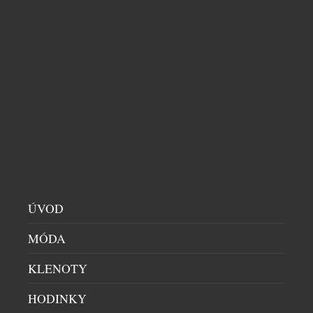
EXTRA DRY NENÍ NEJSUŠŠÍ. 6 TIPŮ, JAK SI
PROSECCO VYCHUTNAT NAPLNO
DOMÁCÍ BAR
|
29.7.2026
Sklenka prosecca patří k létu stejně přirozeně jako
dlouhé večery, večeře pod širým nebem a spontánní
setkání s přáteli. Své pevné místo si našlo také v
našich skleničkách. Česká republika je sedmým
největším dovozcem prosecca na světě a v případě
jemně perlivého frizzante jí patří dokonce druhé
místo. Mezinárodní den prosecca, který každoročně
ÚVOD
připadá na […]
MÓDA
KLENOTY
HODINKY