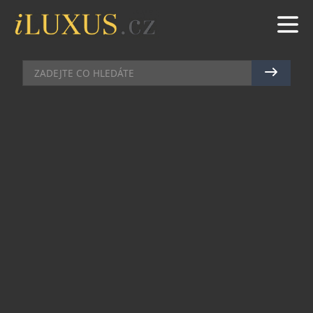
GASTRO
|
6.10.2021
|
JAN PEŠEK
SLAVNÁ VINÁRNA TŘI GRÁCIE SE
VRACÍ NA SCÉNU
Legendární pražská vinárna Tři Grácie znovu
otevírá své brány. Místo, které patřilo po desítky
let k povinným zastávkám pražských milovníků
dobrého vína, je zpět v plném lesku. S výběrem
těch nejlepších valtických vín a pestrou kulinární
nabídkou.