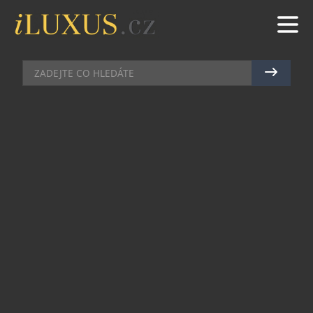
HODINKY
|
8.12.2021
|
JAN PEŠEK
BOHEMATIC A PARTNEŘI
VYHLAŠUJÍ DESIGNÉRSKOU
SOUTĚŽ
Mladá česká hodinářská značka Bohematic,
zaměřující se na ruční výrobu unikátních
malosériových mechanických hodinek v Novém
Městě nad Metují, spouští speciální projekt na
oslavu své účasti na EXPO 2020 v Dubaji.
Projekt s názvem BOHEMATIC EXPO DESIGN
CHALLENGE odstartoval už 2. 12. 2021, přesně v
den 50. výročí od založení Spojených arabských