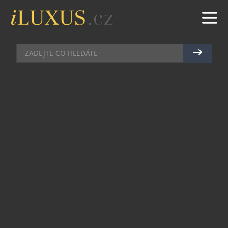
GASTRO
|
19.9.2022
|
JAN PEŠEK
BULGARI HOTEL LONDON A
UMĚLEC YINKA ILORO OSLAVUJÍ
DEKÁDU EXISTENCE HOTELU
Londýnský hotel Bulgari v Knightsbridge od září
nově spolupracuje s všestranným umělcem a
designérem Yinkou Ilori. Moderní italský
hotelový řetězec najal britsko-nigerijského
umělce a designéra, sídlícího v Londýně, aby
vtiskl novou podobu tradičnímu stojánku na
podávání odpoledního čaje.