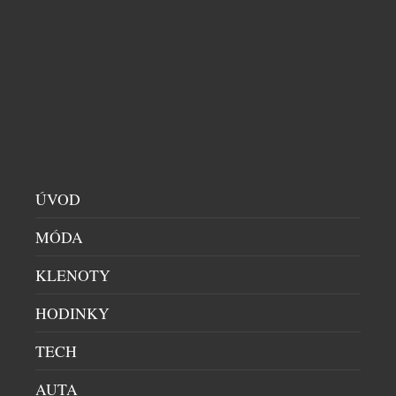
charakter místa. Madonna di Campiglio to
potvrzuje už dvanáct let prostřednictvím
partnerství se společností Audi, jež se stala
nedílnou součástí života tohoto prestižního
střediska. Spojení nevzniklo pouze z
marketingových důvodů. Audi i Madonna […]
ÚVOD
MÓDA
KLENOTY
HODINKY
VANQUISH 25: POCTA VRCHOLU
TECH
AUTOMOBILOVÉ KONSTRUKCE
AUTA