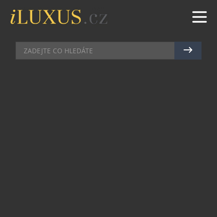
AUTA
|
1.11.2022
|
MAREK ZELENÝ
RAPTOR NOVÉ GENERACE SE
CHYSTÁ NA NÁROČNÝ POUŠTNÍ
MARATON BAJA 1000
Ford dnes oznámil, že Ranger Raptor nové
generace se zúčastní jednoho z nejtěžších
terénních závodů na světě, SCORE International
Baja 1000. Ranger Raptor bude závodit na
nízkouhlíkové biopalivo, čímž demonstruje
potenciál těchto paliv v nejnáročnějších
podmínkách.