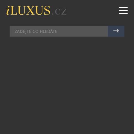
PR ČLÁNKY
|
15.11.2022
|
MARTIN MACOUREK
NASTÁVÁ OBDOBÍ CHŘIPEK A
NACHLAZENÍ. JAK S NIMI
BOJOVAT?
Kašel, bolest v krku a nachlazení nás mohou s
nástupem chladných dnů nepříjemně potrápit.
V tomto období je důležité posilovat náš imunitní
systém pestrou stravou a v případě nástupu
nemoci přidat i podpůrnou léčbu, například ve
formě bylinných sirupů.
Bylinné složky se k léčbě onemocnění používají