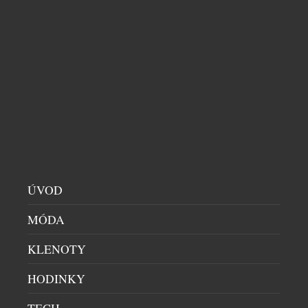
HODINKY
|
30.7.2026
Na některé návraty se čeká dlouhá desetiletí. Přesně
takový je příběh švýcarské značky Sicura, jejíž
jméno se po 47 letech znovu objevuje na číselnících
mechanických hodinek. Pro sběratele je to událost,
která přesahuje běžné uvedení nového modelu.
Sicura totiž nikdy nebyla obyčejnou hodinářskou
značkou – byla symbolem odvahy experimentovat a
hledat technická řešení, která předběhla […]
ÚVOD
MÓDA
KLENOTY
HODINKY
TECH