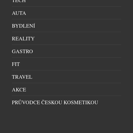
AUTA
BYDLENÍ
REALITY
GASTRO
FIT
PRIM A BOTAS SE PO 77 LETECH POTKALY
TRAVEL
PÁNSKÉ HODINKY
|
30.7.2026
AKCE
Primky a botasky. Dvě jména, která zlidověla
natolik, že se stala součástí českého jazyka. Obě
PRŮVODCE ČESKOU KOSMETIKOU
značky vznikly v roce 1949 a po sedmasedmdesáti
letech se poprvé setkaly na jednom výrobku.
Limitovaná edice hodinek Prim Botas 77 vznikla v
počtu 77 kusů a během dvou dnů byla vyprodaná.