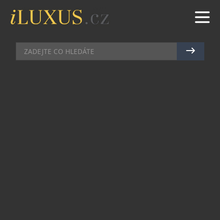
HODINKY
|
28.11.2022
|
JAN PEŠEK
PARTNERSTVÍ HODINÁŘSKÉ
ZNAČKY ORIS A HASIČŮ
COULSON AVIATION
Značka Oris vyvíjí aktivity na mnoha frontách,
aby přinesla naší planetě a jejím obyvatelům
změnu k lepšímu. Je nezávisle certifikována jako
klimaticky neutrální společností a navíc
spolupracuje s vizionáři, aby přinesla změnu,
která učiní tento svět lepším místem.