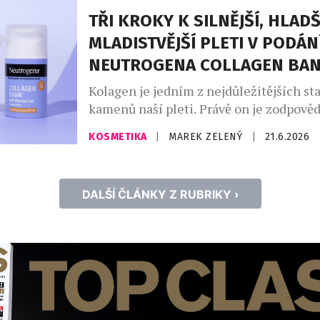
zaregistruje svůj nákup na webu
TŘI KROKY K SILNĚJŠÍ, HLADŠ
www.chillysoutez.cz. Aktivita podporuje
MLADISTVĚJŠÍ PLETI V PODÁN
kamenných prodejnách i e-shopech a n
NEUTROGENA COLLAGEN BA
dlouhodobou […]
Kolagen je jedním z nejdůležitějších st
kamenů naší pleti. Právě on je zodpověd
pevnost, pružnost a mladistvý vzhled. S
KOSMETIKA
|
MAREK ZELENÝ
|
21.6.2026
věkem však jeho přirozená produkce kle
odborníků začíná pokožka po dvacátém 
ztrácet přibližně jedno procento kolage
DALŠÍ ČLÁNKY Z RUBRIKY ›
Není proto překvapením, že se v kosme
stále více prosazuje koncept […]