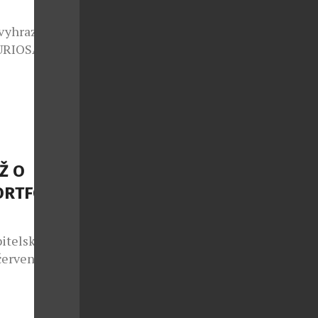
 vyhrazen jen
FURIOSA
polupráci se
ginální
m autorských
sériích pod
adně s těmi
Ž O
ORTFOLIO
bitelskou
 července do
s Max. Do
publice
vá účtenku a