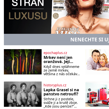
NENECHTE SI U
epochaplus.cz
Mrkev není jen
oranžová. Její
neuvěřitelný
Když dnes vytáhneme
příběh začíná
ze země mrkev,
fialovou barvou
většina z nás očekává
sytě oranžový kořen.
Jenže po většinu své
historie je mrkev
historyplus.cz
všechno možné, jen
Lapka Grasel si na
ne oranžová. Je
panstvo netroufl?
fialová, žlutá, bílá,
Strhne ji z postele,
někdy dokonce téměř
sváže ji a krutě zbije.
černá. Až díky stovkám
„Kde jsou peníze?“
let pečlivého šlechtění