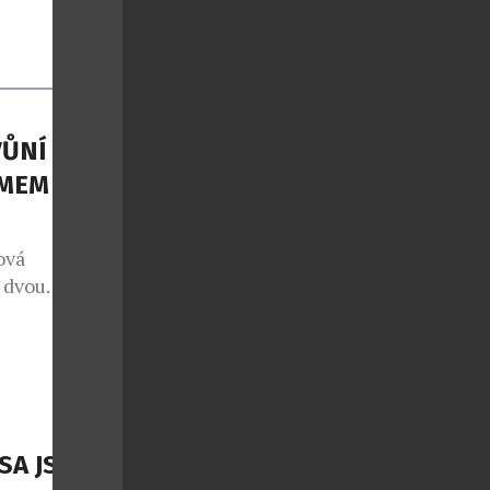
ŮNÍ S
MEM THE
ová
m dvou
í, naprosto
ní jsou nové
čky známého
rstvení a
erý já
…]
SA JSOU