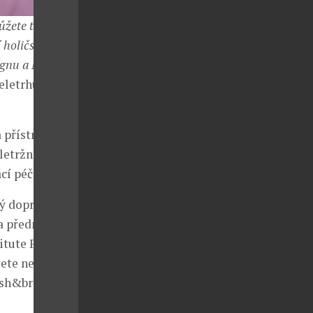
ůžete těšit na
 holičskou
ignu a Nail
veletrhu FOR
 přístroje
letržní ceny.
í péči.
tý doprovodný
a přednášek,
itute Prague
ete nechat
lash&brow