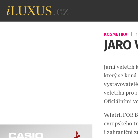
KOSMETIKA
|
1
JARO 
Jarní veletrh
který se koná
vystavovatelé
veletrhu pro 
Oficiálními v
Veletrh FOR B
evropského tr
i zahraniční z