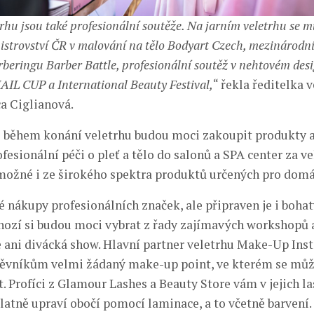
rhu jsou také profesionální soutěže. Na jarním veletrhu se m
strovství ČR v malování na tělo Bodyart Czech, mezinárodní
rberingu Barber Battle, profesionální soutěž v nehtovém des
IL CUP a International Beauty Festival,
“ řekla ředitelka 
a Ciglianová.
i během konání veletrhu budou moci zakoupit produkty a
fesionální péči o pleť a tělo do salonů a SPA center za ve
možné i ze širokého spektra produktů určených pro domác
 nákupy profesionálních značek, ale připraven je i boha
hozí si budou moci vybrat z řady zajímavých workshopů 
 ani divácká show. Hlavní partner veletrhu Make-Up Inst
těvníkům velmi žádaný make-up point, ve kterém se můž
t. Profíci z Glamour Lashes a Beauty Store vám v jejich 
latně upraví obočí pomocí laminace, a to včetně barvení.