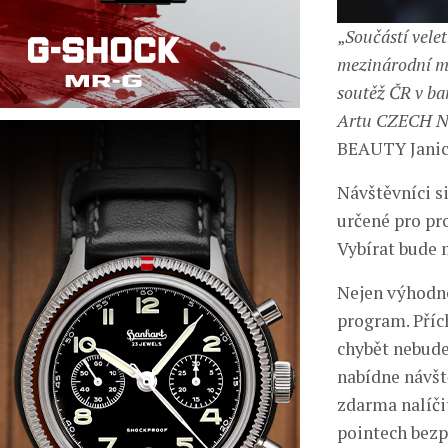
„
Součástí velet
mezinárodní mi
soutěž ČR v ba
Artu CZECH NA
BEAUTY Janic
Návštěvníci s
určené pro pro
Vybírat bude 
Nejen výhodné
program. Příc
chybět nebude
nabídne návš
zdarma nalíči
pointech bezp