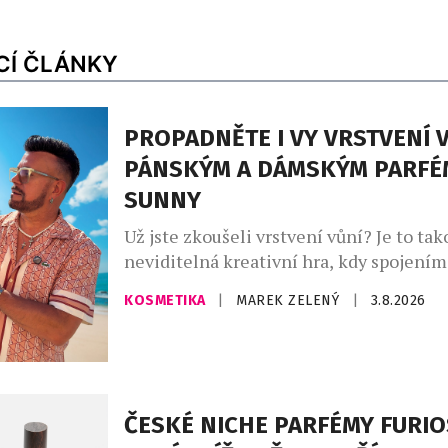
CÍ ČLÁNKY
PROPADNĚTE I VY VRSTVENÍ V
PÁNSKÝM A DÁMSKÝM PARFÉ
SUNNY
Už jste zkoušeli vrstvení vůní? Je to tak
neviditelná kreativní hra, kdy spojení
zdánlivě odlišných vůní vytvoříte vlastn
KOSMETIKA
|
MAREK ZELENÝ
|
3.8.2026
unikátní podpis. Ideální pro vrstvení vů
parfémy The Sunny od Asombroso, zna
módního návrháře Osmanyho Laffity. „V
kombinování vůní je velkým trendem, kt
osobně miluji a inspiroval jsem se jím [
ČESKÉ NICHE PARFÉMY FURIO