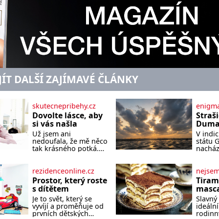
JÍT DALŠÍ ZAJÍMAVÉ ČLÁNKY
skutecnepribehy.cz
enigma
Dovolte lásce, aby
Straš
si vás našla
Dumas
písek
Už jsem ani
V indi
ze kt
nedoufala, že mě něco
státu 
zlo?
tak krásného potká.
nacház
Až v pětapadesáti jsem
které 
zažila lásku na první
temnou
pohled. Poprvé jsem
tomu p
rezidenceonline.cz
nejse
se vdávala, když mi
písek t
Prostor, který roste
Tiram
bylo dvacet. Oba jsme
má plá
s dítětem
masca
byli mladí a byl to tak
netypi
kávo
Je to svět, který se
Slavný 
říkajíc sňatek z
Nakoli
vyvíjí a proměňuje od
ideální
rozumu. Rodiče nás
prvních dětských
rodinn
dali dohromady, Toník