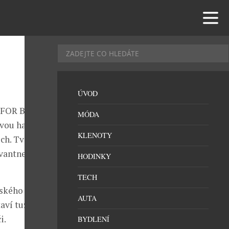
ÚVOD
hy FOR BEAUTY,
MÓDA
dvou halách
KLENOTY
ch. Tváří
vantnerová.
HODINKY
TECH
ského i
AUTA
taví tuzemské
i.
BYDLENÍ