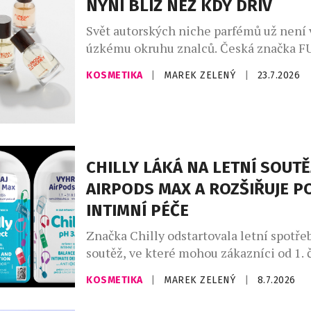
NYNÍ BLÍŽ NEŽ KDY DŘÍV
Svět autorských niche parfémů už není
úzkému okruhu znalců. Česká značka 
PARFUM LAB nově navázala exkluzivní s
KOSMETIKA
|
MAREK ZELENÝ
|
23.7.2026
sítí parfumerií FAnn, díky níž se její ori
kolekce dostává k širšímu publiku. Sed
vůní vzniká v České republice v malých 
vedením parfuméra, který pracuje výhr
nejkvalitnějšími surovinami. Každá […]
CHILLY LÁKÁ NA LETNÍ SOUTĚ
AIRPODS MAX A ROZŠIŘUJE P
INTIMNÍ PÉČE
Značka Chilly odstartovala letní spotře
soutěž, ve které mohou zákazníci od 1.
31. srpna 2026 vyhrát sluchátka AirPod
KOSMETIKA
|
MAREK ZELENÝ
|
8.7.2026
soutěže se zapojí každý, kdo v České re
zakoupí libovolný produkt Chilly, uscho