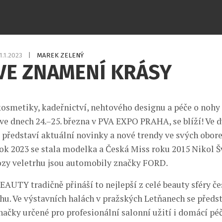
1.1.2023
|
MAREK ZELENÝ
VE ZNAMENÍ KRÁSY
 kosmetiky, kadeřnictví, nehtového designu a péče o no
 ve dnech 24.–25. března v PVA EXPO PRAHA, se blíží! Ve 
 představí aktuální novinky a nové trendy ve svých obore
rok 2023 se stala modelka a Česká Miss roku 2015 Nikol Š
ozy veletrhu jsou automobily značky FORD.
EAUTY tradičně přináší to nejlepší z celé beauty sféry če
hu. Ve výstavních halách v pražských Letňanech se předs
načky určené pro profesionální salonní užití i domácí péč