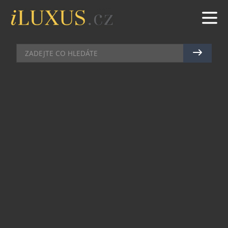
AUTA
|
26.1.2023
|
MAREK ZELENÝ
PORSCHE A MOL V ČR
PODPORUJÍ ELEKTROMOBILITU
Elektromobilita samotná v tuzemsku nachází čím
dál více příznivců. Vyplývá to z průzkumu
společnosti MOL, zpracovaném při příležitosti
zahájení spolupráce se společností Porsche.
Podle průzkumu celých 58 % řidičů při výběru
nového automobilu možnosti elektromobility
zohledňuje. Každý sedmý už pořízení
elektromobilu dokonce sám zvažuje. Optimismus
jim nechybí ani v případě, že mají odhadnout