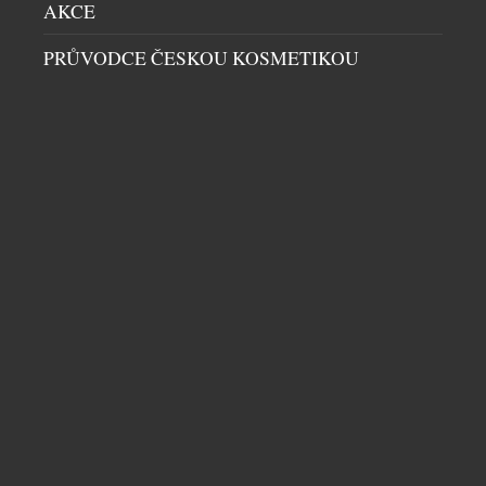
AKCE
poctu třem generacím tohoto slavného britského
automobilu, vytvořenou zakázkovým oddělením Q
PRŮVODCE ČESKOU KOSMETIKOU
by Aston Martin. Designéři a umělečtí řemeslníci
divize zakázkových úprav Q by Aston Martin
uplatňují své bezkonkurenční zkušenosti při tvorbě
vozů na míru a speciálních modelů a nejlepší
ukázkou je […]
MERCEDES-BENZ PŘEDSTAVUJE NA WTA
LIVESPORT PRAGUE OPEN 2026
AUTA
|
20.7.2026