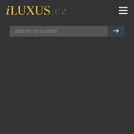
DOMÁCÍ BAR
|
23.3.2023
|
MAREK ZELENÝ
NOVÝ GIN HAPUSA NA ČESKÉM
TRHU
Pokud jste milovníkem ginu, na českém trhu se
nalézá bohatá nabídka, ze které si jistě vyberete.
Pokud však toužíte po něčem skutečně
exkluzivním, novinka v podobě ginu Hapusa je to
pravé pro vás. Tento kvalitní gin totiž pochází ze
zcela neobvyklého a unikátního místa – z
indických Himalájí. A ačkoli Himaláje nebývají
tradičním domovem ginu, po prvním doušku
budete litovat, že jste neochutnali dříve.