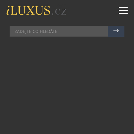
GASTRO
|
21.4.2023
|
MAREK ZELENÝ
NEJPRESTIŽNĚJŠÍ SOUTĚŽ SVĚTA
S POHLREICHEM V POROTĚ SE
VRACÍ CO ČESKA
Michelinských hvězd jsou stovky, ale vítězů
soutěže Bocuse d’Or zatím jen 19. Mluví se o ní
jako o nejprestižnějším kuchařském klání na
světě. Letos se vrací do Česka. Jak říká porotce a
šéfkuchař Zdeněk Pohlreich, v Praze bude k vidění
to nejlepší, co současná gastronomie nabízí.