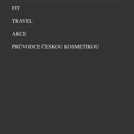
FIT
TRAVEL
AKCE
BENJAMIN14: RESTAURACE, KDE JE HOST
PRŮVODCE ČESKOU KOSMETIKOU
SOUČÁSTÍ PŘÍBĚHU. KOMORNÍ KONCEPT Z
PRAHY PATŘÍ MEZI GASTRONOMICKOU
ŠPIČKU
RESTAURACE
|
29.7.2026
Ve světě fine diningu často rozhoduje počet stolů,
velikost prostoru nebo okázalost interiéru.
Restaurace Benjamin14, která otevřela své dveře v
roce 2018 v pražských Vršovicích, se vydala přesně
opačnou cestou. Místo co největší kapacity vznikl
prostor pro pouhých deset hostů. Místo formálního
servisu přišel osobní dialog. A místo odstupu mezi