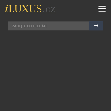
AUTA
|
29.5.2023
|
MAREK ZELENÝ
TOMÁŠ OUŘEDNÍČEK POJEDE
DAKAR S HILUXEM V BARVÁCH
TOYOTA GAZOO RACING CZECH
Svůj závodní sen si splní ostřílený dakarský
matador Tomáš Ouředníček. Spolu s navigátorem
Davidem Křípalem bude závodit v barvách nového
týmu Toyota Gazoo Racing Czech, a k dispozici
bude mít novou specifikaci závodního speciálu
Toyota Hilux GR T1+.
Osminásobný účastník nejtěžšího motoristického