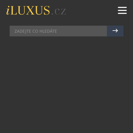
S DĚTMI
|
6.6.2023
|
MAREK ZELENÝ
ARABIAN ADVENTURES
PŘEDSTAVUJE NOVÉ
CESTOVATELSKÉ BALÍČKY
Společnost Arabian Adventures, zaměřená na
destinační management, tour a safari průvodce
ve Spojených arabských emirátech, která je
součástí skupiny Emirates, uvádí na trh „The
Adventure Pass“.
Tento nový produkt, jehož cílem je usnadnit
rezervaci prvotřídních dubajských atrakcí a zvýšit