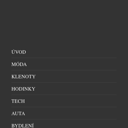
S DĚTMI
|
15.3.2026
Velikonoce mohou mít mnoho podob – ale jen
málokde získají takovou atmosféru jako na
maledivském ostrově JOALI Maldives. Od 1. do 12.
dubna 2026 se tento exkluzivní resort promění v
místo plné barev, kreativity a radostných setkání,
kde se tradice jara propojuje s uměním, gastronomií
ÚVOD
i rodinnými zážitky. Program nazvaný “Let the
Easter Magic Begin” […]
MÓDA
KLENOTY
HODINKY
TECH
AUTA
BYDLENÍ