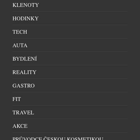
KLENOTY
HODINKY
TECH
AUTA
BYDLENÍ
REALITY
GASTRO
FIT
ČESKÉ NICHE PARFÉMY FURIOSA JSOU NYNÍ
BLÍŽ NEŽ KDY DŘÍV
TRAVEL
KOSMETIKA
|
23.7.2026
AKCE
Svět autorských niche parfémů už není vyhrazen jen
úzkému okruhu znalců. Česká značka FURIOSA
PRŮVODCE ČESKOU KOSMETIKOU