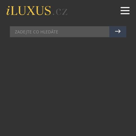
KOSMETIKA
|
20.6.2023
|
MAREK ZELENÝ
CO VŠECHNO SI SBALIT NA
DOVOLENOU?
Konečně se blíží léto a vy se pomalu začínáte
chystat na dovolenou. V hlavě si postupně
procházíte seznam, na co nezapomenout:
cestovní pojištění, připravit letenky, doklady,
sbalit oblečení, přihodit kosmetiku a hlavně
léky… Je toho tolik, co je třeba udělat, že by až
nebylo normální na nic nezapomenout. Jak tomu
předejít?