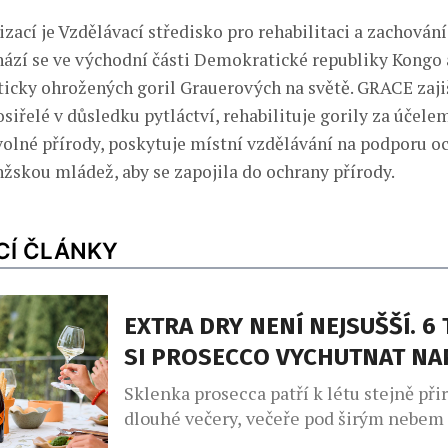
ací je Vzdělávací středisko pro rehabilitaci a zachování
ází se ve východní části Demokratické republiky Kongo 
ticky ohrožených goril Grauerových na světě. GRACE zajiš
siřelé v důsledku pytláctví, rehabilituje gorily za účelem
volné přírody, poskytuje místní vzdělávání na podporu oc
žskou mládež, aby se zapojila do ochrany přírody.
CÍ ČLÁNKY
EXTRA DRY NENÍ NEJSUŠŠÍ. 6 
SI PROSECCO VYCHUTNAT N
Sklenka prosecca patří k létu stejně při
dlouhé večery, večeře pod širým nebem
setkání s přáteli. Své pevné místo si naš