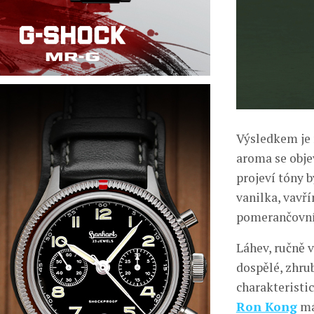
Výsledkem je 
aroma se objev
projeví tóny b
vanilka, vavř
pomerančovník
Láhev, ručně 
dospělé, zhru
charakteristi
Ron Kong
má