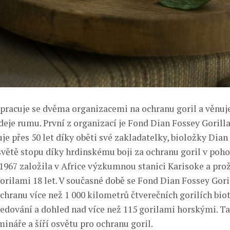
pracuje se dvěma organizacemi na ochranu goril a věnuje
deje rumu. První z organizací je Fond Dian Fossey Gorill
uje přes 50 let díky oběti své zakladatelky, bioložky Dian
světě stopu díky hrdinskému boji za ochranu goril v poho
 1967 založila v Africe výzkumnou stanici Karisoke a pro
rilami 18 let. V současné době se Fond Dian Fossey Gori
chranu více než 1 000 kilometrů čtverečních gorilích bio
edování a dohled nad více než 115 gorilami horskými. Ta
ináře a šíří osvětu pro ochranu goril.