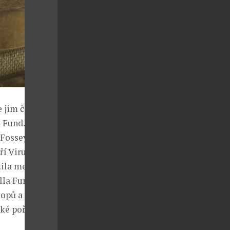
 jim část
a Fund. Nadace
 Fossey. Ta
ří Virunga.
žila mezi
lla Fund
topů a
ké pořádají