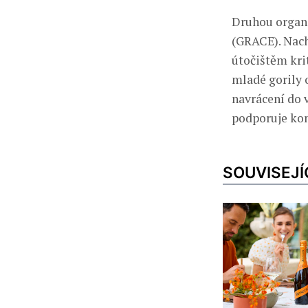
Druhou organiz
(GRACE). Nach
útočištěm kri
mladé gorily o
navrácení do 
podporuje kon
SOUVISEJÍ