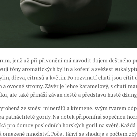
rum, jenž už při přivonění má navodit dojem deštného pr
ují tóny aromatických bylin a koření a svěžest eukalyptu
ylin, dřeva, citrusů a květin. Po rozvinutí chuti jsou cítit
ín a ovocné stromy. Závěr je lehce karamelový, s chutí ma
u, ale také přináší závan deště a představu husté džung
vyrobená ze směsi minerálů a křemene, svým tvarem odp
ba patnáctileté gorily. Na dotek připomíná sopečnou horni
cká pro domov posledních horských goril na světě. Každá
 omezené množství. Počet láhví se shoduje s počtem zbýv