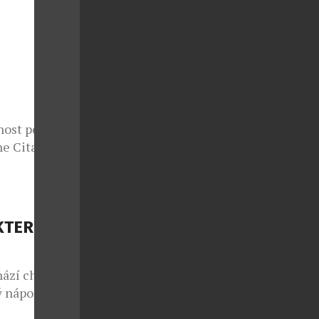
e sedmým
 v případě
nce druhé
ý každoročně
nost potká s
e Citadelle
azuje, že i
tančit bosá v
elle s duší
e jedna z
KTERÉ
. […]
hází chuť na
 nápoj.
e Codorníu