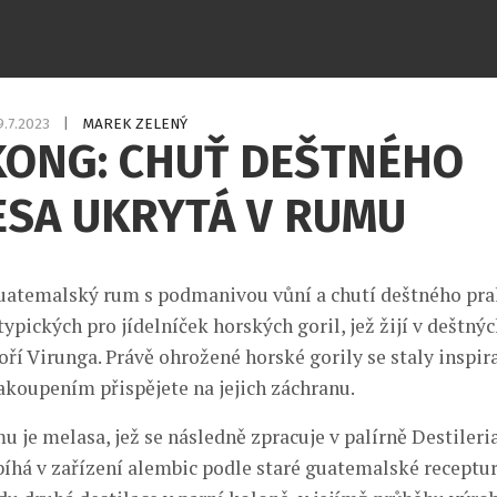
9.7.2023
|
MAREK ZELENÝ
KONG: CHUŤ DEŠTNÉHO
ESA UKRYTÁ V RUMU
uatemalský rum s podmanivou vůní a chutí deštného pral
typických pro jídelníček horských goril, jež žijí v deštný
ří Virunga. Právě ohrožené horské gorily se staly inspir
akoupením přispějete na jejich záchranu.
 je melasa, jež se následně zpracuje v palírně Destileria
bíhá v zařízení alembic podle staré guatemalské receptur