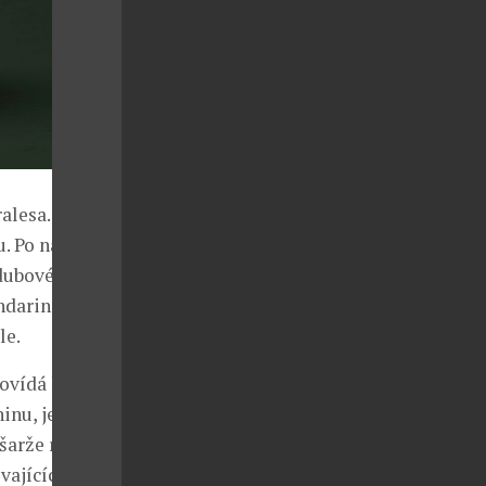
alesa. V
. Po napití se
 dubové tóny,
ndarinek a
le.
ovídá hlavě
nu, jež je
 šarže rumu
ajících (a