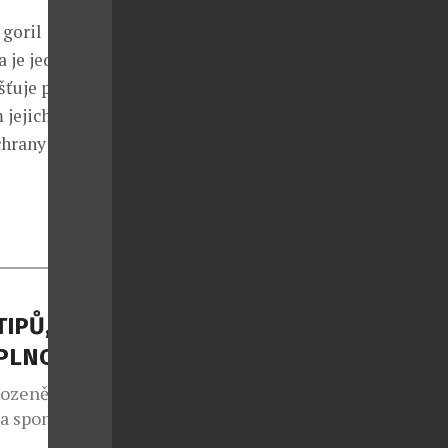
 goril
a je jediným
ťuje péči o
 jejich
hrany goril a
TIPŮ, JAK
APLNO
rozeně jako
 a spontánní
lo také v