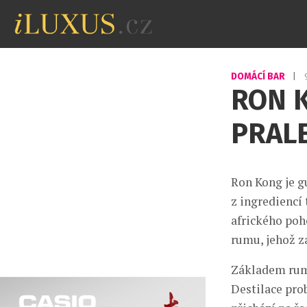
DOMÁCÍ BAR
|
RON 
PRAL
Ron Kong je g
z ingrediencí 
afrického poho
rumu, jehož z
Základem rumu
Destilace pro