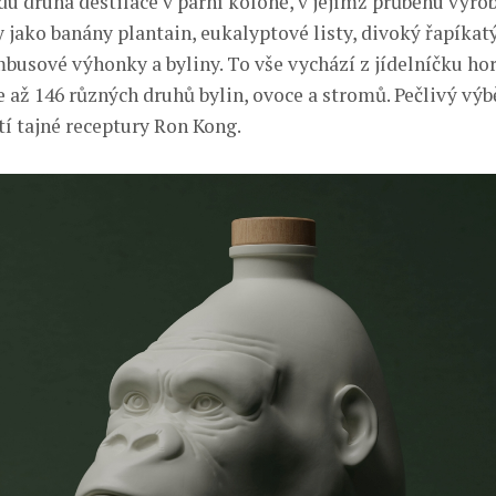
adu druhá destilace v parní koloně, v jejímž průběhu výr
 jako banány plantain, eukalyptové listy, divoký řapíkatý
mbusové výhonky a byliny. To vše vychází z jídelníčku hor
e až 146 různých druhů bylin, ovoce a stromů. Pečlivý výb
tí tajné receptury Ron Kong.