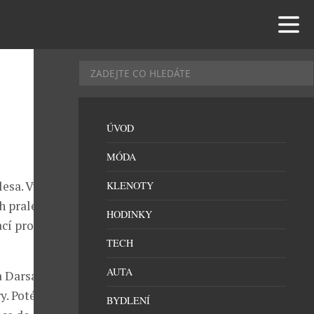
ÚVOD
MÓDA
esa. Vyrábí se
KLENOTY
ch pralesích
HODINKY
ací pro vznik
TECH
AUTA
 Darsa.
y. Poté
BYDLENÍ