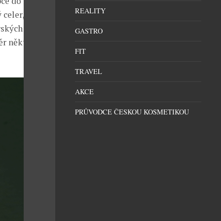
obce do rumu
REALITY
 celer,
ských goril,
GASTRO
ěr některých z
FIT
TRAVEL
AKCE
PRŮVODCE ČESKOU KOSMETIKOU