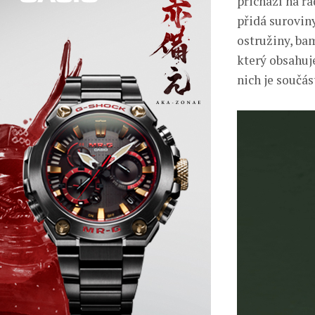
přichází na ř
přidá suroviny
ostružiny, ba
který obsahuj
nich je součás