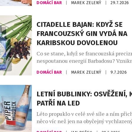
DOMÁCÍ BAR
|
MAREK ZELENÝ
|
29.7.2026
našich skleničkách. Česká republika j
největším dovozcem prosecca na světě a
jemně perlivého frizzante jí patří doko
CITADELLE BAJAN: KDYŽ SE
místo. Mezinárodní den prosecca, kter
FRANCOUZSKÝ GIN VYDÁ NA
připadá na […]
KARIBSKOU DOVOLENOU
Co se stane, když se francouzská preciz
nespoutanou energií Barbadosu? Vznikn
Bajan – limitovaná edice ginu, která dok
DOMÁCÍ BAR
|
MAREK ZELENÝ
|
9.7.2026
francouzská elegance si umí zout boty a 
písku. Spojuje v sobě umění značky Citad
ostrova, kde se zrodil rum. Výsledkem j
LETNÍ BUBLINKY: OSVĚŽENÍ, 
nejzajímavějších novinek letošního roku
PATŘÍ NA LED
Léto propuklo v celé své síle a ním přic
něco víc než jen na obyčejný vychlazený
Champagne Riviera Demi Sec a Anna d