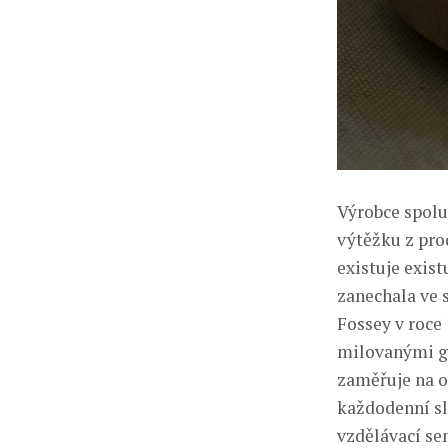
Výrobce spolu
výtěžku z pro
existuje exist
zanechala ve 
Fossey v roce
milovanými go
zaměřuje na o
každodenní sl
vzdělávací sem