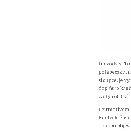
Do vody si To
potápěčský m
sloupce, je v
doplňuje kauč
za 193 600 Kč.
Leitmotivem c
Berdych, člen 
oblibou objevu