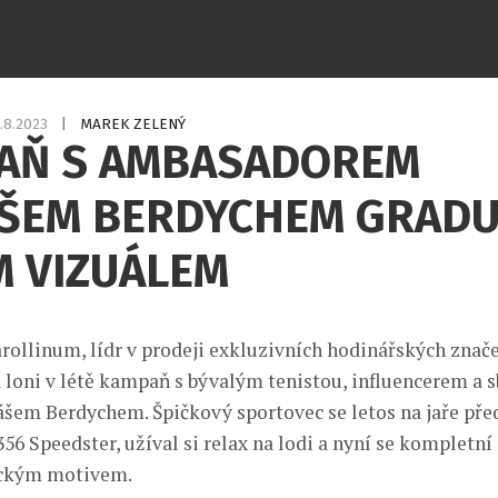
.8.2023
|
MAREK ZELENÝ
AŇ S AMBASADOREM
ŠEM BERDYCHEM GRADU
M VIZUÁLEM
rollinum, lídr v prodeji exkluzivních hodinářských zna
a loni v létě kampaň s bývalým tenistou, influencerem a 
em Berdychem. Špičkový sportovec se letos na jaře před
356 Speedster, užíval si relax na lodi a nyní se kompletní
eckým motivem.