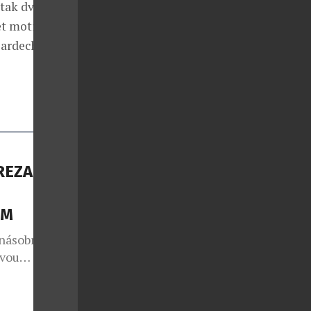
í tak dvouletou
ět motivů
oardech v
REZA
IM
jnásobná
ovou
za
artak 39,