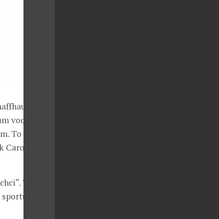
haffhausen,
ům vodního
m. To vše
ik Carollinum
 chci“. Tomáš
 sportuje, s