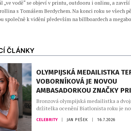
l „ve vodě“ se objeví v printu, outdooru i onlinu, a završ
rollina s Tomášem Berdychem. Na konci roku se všech p
ou společně k vidění především na billboardech a megab
CÍ ČLÁNKY
OLYMPIJSKÁ MEDAILISTKA TE
VOBORNÍKOVÁ JE NOVOU
AMBASADORKOU ZNAČKY PR
Bronzová olympijská medailistka a dvo
držitelka ocenění Biatlonista roku je n
ambasadorkou české značky Prim. Tere
CELEBRITY
|
JAN PEŠEK
|
16.7.2026
Voborníková je tváří kolekce hodinek Sp
které sama nosí. „Spolupráce s Terezou