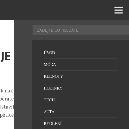
JE
ÚVOD
MÓDA
KLENOTY
HODINKY
ček na českém
sběratelem
TECH
stavil jako
AUTA
 pětice vizuálů
BYDLENÍ