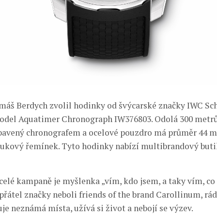
máš Berdych zvolil hodinky od švýcarské značky IWC Sc
odel Aquatimer Chronograph IW376803. Odolá 300 metr
ybavený chronografem a ocelové pouzdro má průměr 44 m
ukový řemínek. Tyto hodinky nabízí multibrandový but
elé kampaně je myšlenka „vím, kdo jsem, a taky vím, co
přátel značky neboli friends of the brand Carollinum, rád
je neznámá místa, užívá si život a nebojí se výzev.