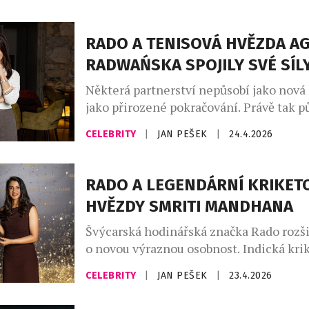
Voborníkovou dává smysl i kvůli tomu, 
stojí na stejných základech. Tedy na pře
RADO A TENISOVÁ HVĚZDA A
trpělivosti, ale i práci, která může být v
RADWAŃSKA SPOJILY SVÉ SÍL
Některá partnerství nepůsobí jako nová 
jako přirozené pokračování. Právě tak p
Agnieszky Radwańské do rodiny Rado. 
CELEBRITY
|
JAN PEŠEK
|
24.4.2026
světová tenisová hvězda, která patřila 
mezi absolutní špičku, znovu spojuje sv
značkou, s níž ji pojí nejen historie, al
RADO A LEGENDÁRNÍ KRIKET
společné hodnoty – preciznost, eleganc
HVĚZDY SMRITI MANDHANA
detail. Radwańská, známá svou […]
Švýcarská hodinářská značka Rado rozšiř
o novou výraznou osobnost. Indická kri
Smriti Mandhana se stává „Friend of th
CELEBRITY
|
JAN PEŠEK
|
23.4.2026
přináší do hodinářství energii, která př
sportovní arény. Její styl, sebevědomí a