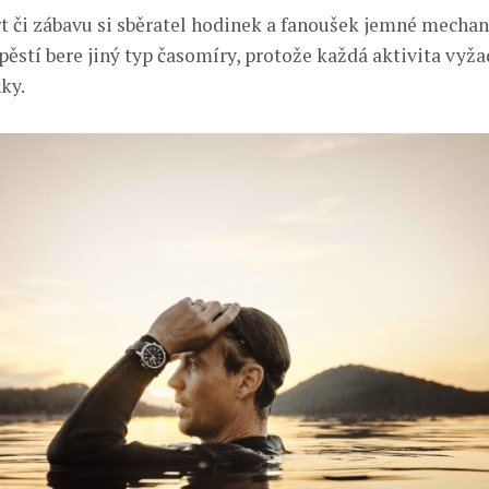
t či zábavu si sběratel hodinek a fanoušek jemné mecha
ěstí bere jiný typ časomíry, protože každá aktivita vyža
ky.