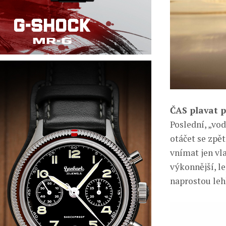
ČAS plavat p
Poslední, „vod
otáčet se zpět
vnímat jen vla
výkonnější, le
naprostou leh