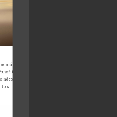
a nemá čas
Ponořit se a
 o něco
 to s