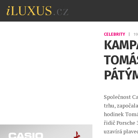
CELEBRITY
|
19
KAMP
TOMÁ
PÁTÝ
Společnost Ca
trhu, započal
hodinek Tomáš
řidič Porsche 
uzavírá plav