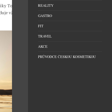
niky Tomáš
REALITY
duje vždy ty
GASTRO
FIT
TRAVEL
AKCE
PRŮVODCE ČESKOU KOSMETIKOU