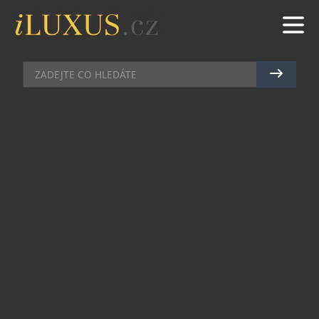
BYDLENÍ
|
4.10.2023
|
MARTIN MACOUREK
DVEŘE MASTER – CO KUS TO
ORIGINÁL