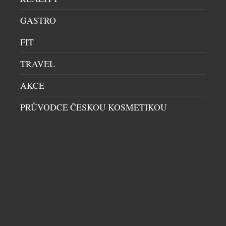
GASTRO
FIT
TRAVEL
AKCE
HRAČKA PRO MILOVNÍKY DESIGNU? NEBO
PRŮVODCE ČESKOU KOSMETIKOU
ORIGINÁLNÍ DOPLNĚK DO INTERIÉRU? OBOJÍ.
DECOR
|
20.7.2026
Dá se za necelých deset tisíc korun koupit kus
švýcarské historie? Ano – a navíc vám bude každý
den ukazovat čas. Novinka Zurich Meeting Point
Clock – Miniature Edition od slavné značky
Mondaine přenáší jeden z nejznámějších
orientačních bodů curyšského hlavního nádraží do
podoby stolního objektu, který balancuje na pomezí