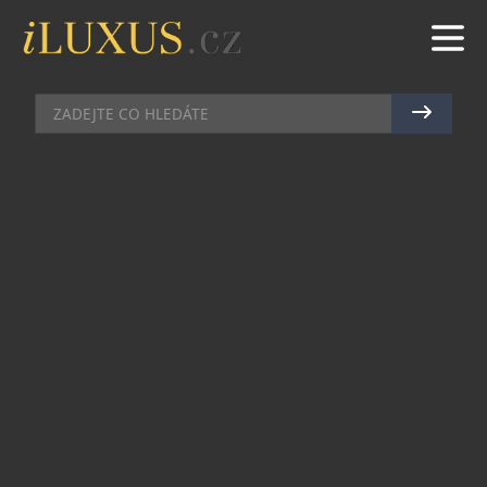
GASTRO
|
12.10.2023
|
JAN PEŠEK
V RESTAURACI TRITON BODUJE
ŠPIČKOVÉ VEGETARIÁNSKÉ
MENU
Vegetariáni se hlásí o slovo. Jejich počty stoupají,
a i nejlepší fine diningové restaurace musí mít k
dispozici plnohodnotné a kreativně dokonalé
bezmasé menu. Jedno z nejlepších a vizuálně
nejpůsobivějších nabízí pražská restaurace
Triton, jíž vládne nadaný šéfkuchař Tomáš Kohút.
Působivý podnik umístěný v secesní jeskyni na
Václavském náměstí má v současné době na