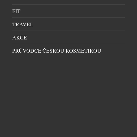
kuchyní a hostem vznikla restaurace, […]
FIT
TRAVEL
AKCE
PRŮVODCE ČESKOU KOSMETIKOU
ZAPOJTE SE DO LETNÍ SOUTĚŽE S RIO MARE A
VYHRAJTE IWATCH SERIES 11
GASTRO
|
24.7.2026
Léto, pohyb, dobré jídlo a odměny, které potěší
každý aktivní den. Značka Rio Mare přichází s novou
letní soutěží, ve které můžete od 1. 7. do 31. 8. 2026
vyhrát stylové iWatch Series 11 nebo každý den