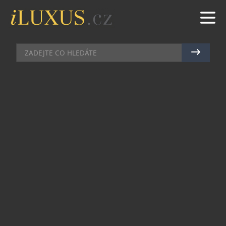
GOLF
|
23.10.2023
|
MAREK ZELENÝ
TOP GOLFOVÁ MÍSTA
LETOŠNÍHO ROKU
Golfový turismus v České republice zažívá
neustálý vzestup a v současné době se může
pyšnit řadou skvělých resortů, které jsou snem
každého golfisty. Pokud patříte mezi milovníky
tohoto vznešeného sportu nebo se teprve
chystáte proniknout do tajů golfového greenu,
přinášíme vám žebříček top golfových resortů v
Česku, které stojí za to navštívit. Od malebných
koutů obklopených přírodou až po exkluzivní