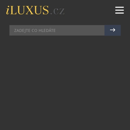
KOSMETIKA
|
25.10.2023
|
MAREK ZELENÝ
PARFUMERIE MYSKINO
OTEVŘELA SVOU DRUHOU
POBOČKU V NERUDOVĚ ULICI
Po úspěšném fungování oblíbeného pražského
obchodu s niche parfémy a kosmetikou Myskino,
který na pražských Vinohradech otevřely před
čtyřmi lety spolumajitelky Andrea Hájková a
Hana Neubertová, se novým olfaktorickým
zážitkům otevřely dveře dalšího unikátního
prostoru.