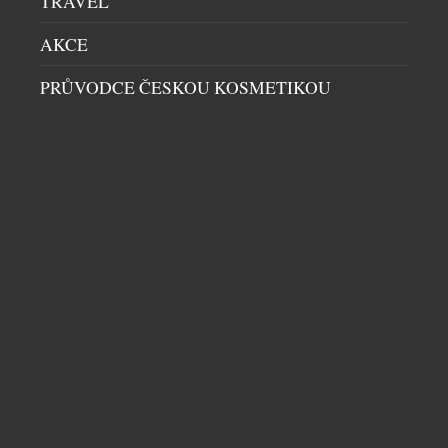
TRAVEL
AKCE
PRŮVODCE ČESKOU KOSMETIKOU
TŘI KROKY K SILNĚJŠÍ, HLADŠÍ A
MLADISTVĚJŠÍ PLETI V PODÁNÍ NEUTROGENA
COLLAGEN BANK
KOSMETIKA
|
21.6.2026
Kolagen je jedním z nejdůležitějších stavebních
kamenů naší pleti. Právě on je zodpovědný za její
pevnost, pružnost a mladistvý vzhled. S
přibývajícím věkem však jeho přirozená produkce
klesá – podle odborníků začíná pokožka po
dvacátém roce života ztrácet přibližně jedno
procento kolagenu ročně. Není proto překvapením,
DALŠÍ ČLÁNKY Z RUBRIKY ›
že se v kosmetickém světě stále více prosazuje
koncept […]