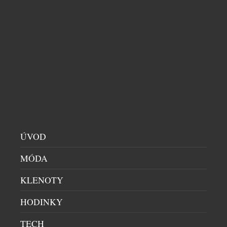
KALDEWEI ROZŠIŘUJE PORTFOLIO
DESIGNOVÝCH SPRCHOVÝCH ODTOKŮ
KOUPELNY
|
24.4.2026
Společnost KALDEWEI rozšířila své portfolio
designových sprchových odtoků o model FlowPoint
Zero. Navazuje tak na úspěch sprchového profilu
FlowLine Zero, jenž si rychle získal oblibu mezi
obchodními partnery i koncovými zákazníky.
Rozšíření segmentu sprchových odtoků se ukázalo
ÚVOD
jako logický krok v rámci strategie značky a zároveň
MÓDA
potvrdilo, že Kaldewei správně reaguje na
požadavky trhu. FlowPoint […]
KLENOTY
HODINKY
TECH