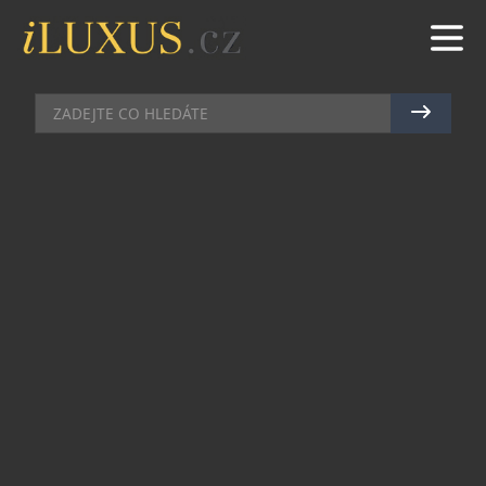
KOUPELNY
|
22.11.2023
|
MAREK ZELENÝ
KAŽDÝ STYL JE VÝJIMEČNÝ,
ZÁLEŽÍ JEN NA VÁS
Milujete luxus spojený s kvalitou a vaší největší
jistotou je pevné sebevědomí podtržené vždy
dokonale zastřiženými vousy? Rowenta Forever
Sharp Ultimate XPert ocení každý muž, který chce
být úspěšný a spokojí se jen s tím nejlepším.
Zažijte jedinečný hybridní zastřihovač pro
kompletní úpravu vousů! Tento technologicky
vyspělý, víceúčelový a profesionální nástroj
zvládne jakýkoli styl od hladkého oholení po řadu