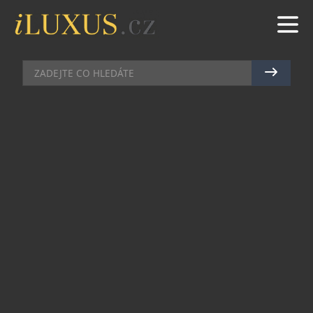
KUCHYNĚ
|
22.11.2023
|
MAREK ZELENÝ
VŠESTRANNÝ POMOCNÍK PRO
VAŠE GASTRONOMICKÉ
DOBRODRUŽSTVÍ
Pozvěte si moderního parťáka do vaší kuchyně!
Zvládne všechno, od šťavnatého masa a ryb, pizzy
nebo zapečených těstovin, až po lahodnou
zeleninu, a ještě mnohem více – Tefal Optigrill
4v1 je kombinací inteligentního grilu, barbecue,
trouby a pomocníka pro přípravu kompletního
menu v jednom praktickém přístroji. Tato
inovativní kuchyňská technologie je navržena