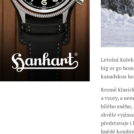
Letošní kolek
big or go hom
kanadskou hok
Kromě klasick
a vzory, a nem
bílého sněhu, 
skvěle vyjíma
představuje i
hnědé kombin