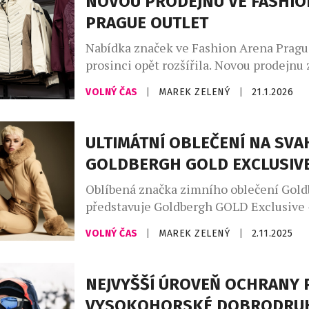
NOVOU PRODEJNU VE FASHIO
PRAGUE OUTLET
Nabídka značek ve Fashion Arena Prague
prosinci opět rozšířila. Novou prodejnu 
britská outdoorová značka Regatta Grea
VOLNÝ ČAS
|
MAREK ZELENÝ
|
21.1.2026
která má více než čtyřicetiletou tradici
zavedená jména v oblasti funkčního oble
doplňků pro aktivní životní styl. Otevř
ULTIMÁTNÍ OBLEČENÍ NA SVA
prodejny reaguje na rostoucí zájem zák
GOLDBERGH GOLD EXCLUSIV
kvalitní a […]
Oblíbená značka zimního oblečení Gol
představuje Goldbergh GOLD Exclusive 
limitovanou kolekci, která posouvá poje
VOLNÝ ČAS
|
MAREK ZELENÝ
|
2.11.2025
elegance na novou úroveň Tato exkluzi
kolekce nově definuje zimní eleganci. J
luxusním italským stylem a je určena ž
NEJVYŠŠÍ ÚROVEŇ OCHRANY 
dokáží ocenit kvalitu v každém detailu 
VYSOKOHORSKÉ DOBRODRU