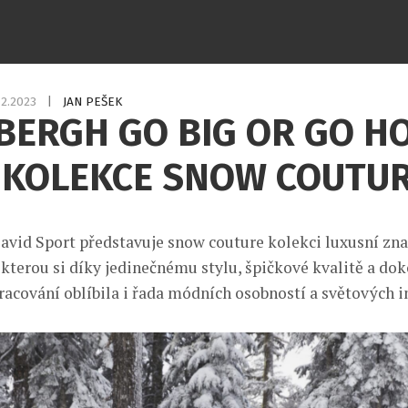
12.2023
|
JAN PEŠEK
BERGH GO BIG OR GO H
 KOLEKCE SNOW COUTU
David Sport představuje snow couture kolekci luxusní zn
erou si díky jedinečnému stylu, špičkové kvalitě a do
acování oblíbila i řada módních osobností a světových i