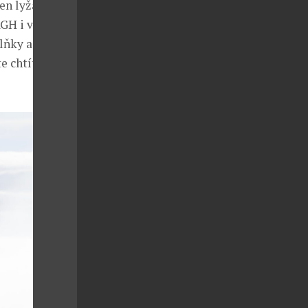
en lyžařská
RGH i velkou
lňky a hlavně
e chtít