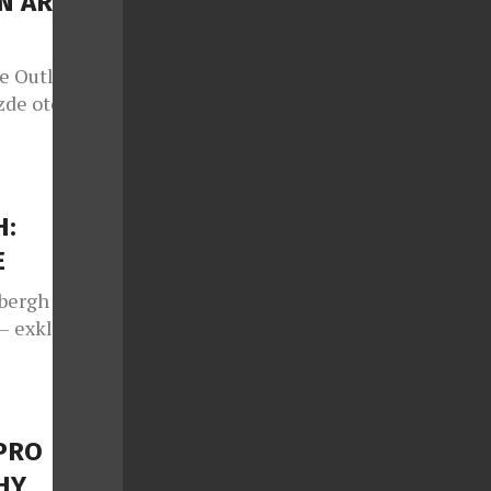
N ARENA
 Outlet se v
zde otevřela
t Outdoors,
 a patří mezi
čení, obuvi a
ení nové
H:
azníků o
E
dbergh
– exkluzivní
tí alpské
vní kapsulová
e inspirovaná
enám, které
PRO
– na svahu i
HY