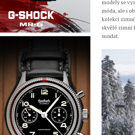
modely se vyz
móda, ale i o
kolekci zimní
skvělé zimní k
sundat.