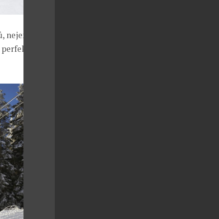
, nejen
 perfektně