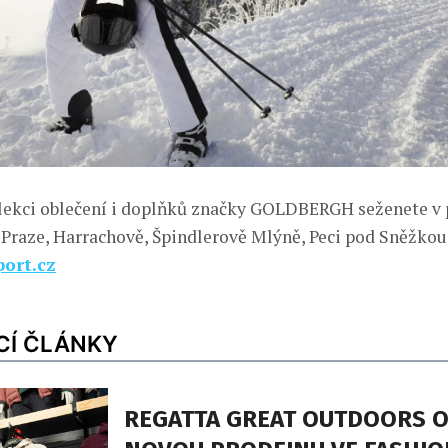
lekci oblečení i doplňků značky GOLDBERGH seženete v 
 Praze, Harrachově, Špindlerově Mlýně, Peci pod Sněžkou 
ort.cz
CÍ ČLÁNKY
REGATTA GREAT OUTDOORS O