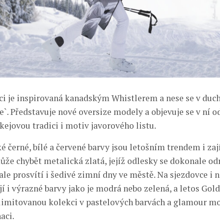
ci je inspirovaná kanadským Whistlerem a nese se v duch
e`. Představuje nové oversize modely a objevuje se v ní o
ejovou tradici i motiv javorového listu.
é černé, bílé a červené barvy jsou letošním trendem i za
ůže chybět metalická zlatá, jejíž odlesky se dokonale od
ale prosvítí i šedivé zimní dny ve městě. Na sjezdovce i n
jí i výrazné barvy jako je modrá nebo zelená, a letos Gol
 limitovanou kolekci v pastelových barvách a glamour mo
aci.