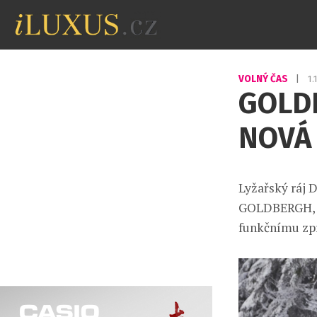
VOLNÝ ČAS
|
1.
GOLD
NOVÁ
Lyžařský ráj 
GOLDBERGH, kt
funkčnímu zpr