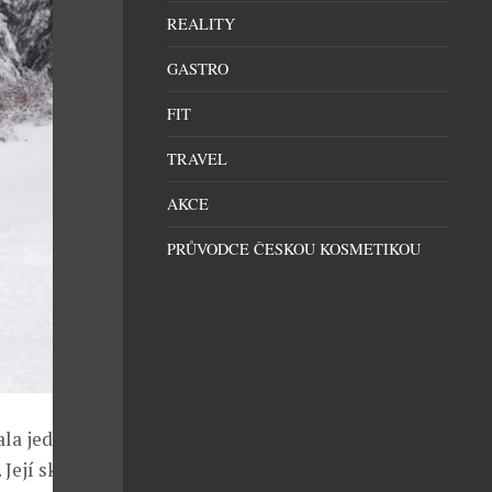
REALITY
GASTRO
FIT
TRAVEL
AKCE
PRŮVODCE ČESKOU KOSMETIKOU
la jednou z
 Její skiwear