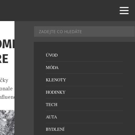
OME:
RE
ÚVOD
MÓDA
ačky
KLENOTY
konale
HODINKY
nfluencerů.
TECH
AUTA
BYDLENÍ