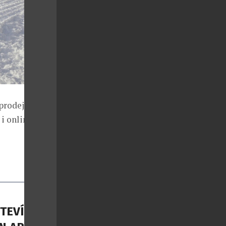
prodejnách
i online na:
TEVÍRÁ