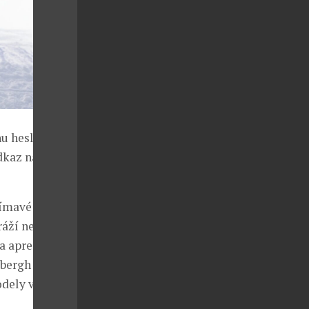
u hesla `Go
dkaz na
jímavé potisky
ráží nejen od
a apres-ski se
dbergh
dely ve zlato-