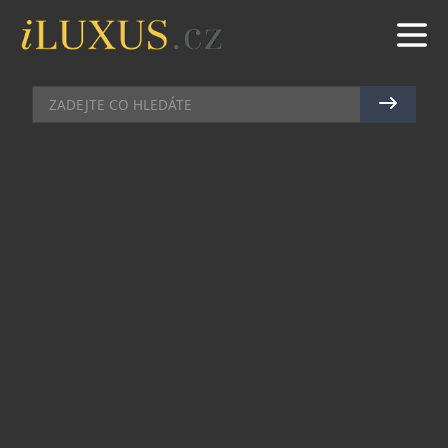
WELLNESS
|
4.12.2023
|
MAREK ZELENÝ
DARUJTE PÉČI
Babiččina zahrada v Průhonicích, ležících hned za
hranicí Prahy, je ikonickým místem, kam se už
deset let sjíždějí lidé z dalekého okolí. Nádherný
interiér, kterému vévodí modrá kachlová kamna,
hned na první pohled zve k usednutí.
Během jarních a letních měsíců naopak láká k
silnému prožitku zahrada s dřevěnými altánky.
Věděli jste, že tím to v Babiččině zahradě
nekončí?