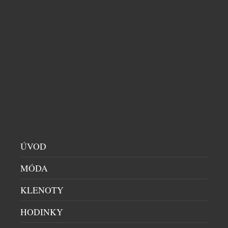
THE M SPA V HOTELU EMBLEM PŘEDSTAVUJE
NOVÉ WELLNESS MENU
WELLNESS
|
2.6.2026
The M Spa by Emblem je součástí boutique hotelu
The Emblem Prague, přímo v historickém centru
metropole, jen pár kroků od Staroměstského
ÚVOD
náměstí. Nachází se v nejvyšších patrech budovy,
MÓDA
což mu dává neopakovatelnou atmosféru s
výhledem na střechy Starého Města a Pražský hrad.
KLENOTY
Nyní si The M Spa pro své klienty připravilo zcela
nové procedury […]
HODINKY