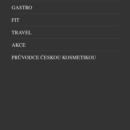
vodě sbírá medaile s obdivuhodnou pravidelností.
Přestože tráví většinu času ve sportovním oblečení,
GASTRO
móda ho baví – a jak sám říká, rád vystoupí z
FIT
komfortní zóny a oblékne i extravagantnější outfity.
Právě autenticita, vytrvalost a osobitost ho řadí
TRAVEL
mezí současné sportovní ikony. Letošní sezóna je
pro Martina opět mimořádně […]
AKCE
PRŮVODCE ČESKOU KOSMETIKOU
TROPHY TRUNK PRO VÍTĚZNOU TROFEJ PRO
MISTROVSTVÍ SVĚTA VE FOTBALE FIFA WORLD
CUP 2026
SPORT
|
14.7.2026