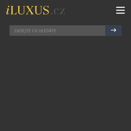
KOMERČNÍ SDĚLENÍ
|
5.12.2023
|
MARTIN MACOUREK
SETKÁNÍ: FEDERER VS. NADAL –
RIVALITA PRO VĚKY
V análech tenisové historie jen málo rivalit
zaujalo fantazii fanoušků i kritiků jako epická
střetnutí Rogera Federera a Rafaela Nadala.
Spojení Federerovy půvabné jemnosti a Nadalovy
neúnavné síly vytvořilo tenisovou ságu, která
překračuje hranice sportu. Tato rivalita, často
označovaná jako „Fedalská“ rivalita, nejen
definovala éru, ale také formovala příběh
samotného sportu. Když se ponoříme do epických