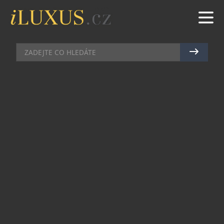
PÁNSKÉ HODINKY
|
22.2.2024
|
JAN PEŠEK
HAMILTON SE OBJEVÍ NA
ZÁPĚSTÍ HLAVNÍHO HRDINY
PAULA ATREIDESE V DUNA: PART
TWO
Exkluzivní spolupráce Legendary Entertainment
& Warner Bros. Pictures & Hamilton stojí za
zrodem speciálních Desert Watch, „Pouštních
hodinek“, které navrhla a sestrojila hodinářská
značka Hamilton. Požadavek na tyto hodinky pro
dlouho očekávanou novinku Duna: Part Two
zaslal sám režisér a scenárista filmu Denis