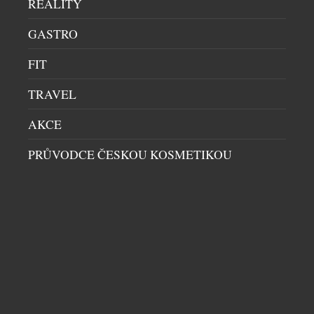
REALITY
GASTRO
FIT
TRAVEL
AKCE
PRŮVODCE ČESKOU KOSMETIKOU
LUMINOX ODHALIL EVOLUCI SVÝCH
LEGENDÁRNÍCH NAVY SEAL 3550
PÁNSKÉ HODINKY
|
23.7.2026
Značka Luminox odhaluje novou řadu Navy SEAL
3550, která je dalším vývojovým stupněm její vůbec
nejikoničtější kolekce. Novinka, zrozená z desítek
let spolupráce s americkými speciálními