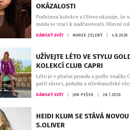
OKÁZALOSTI
Podzimní kolekce s.Oliver ukazuje, že 
móda se vrací k nadčasovosti. Hlavní rol
promyšlený kapsulový šatník, v němž d
DÁMSKÝ SVĚT
|
MAREK ZELENÝ
|
4.8.2026
hřejivé odstíny kávy – od mocha mouss
až po espresso a smetanovou. Celek do
indigo denim, jenž propojuje přírodní m
UŽÍVEJTE LÉTO VE STYLU GO
městskou elegancí. Charakter kolekce v
KOLEKCÍ CLUB CAPRI
uvolněné siluety, široké kalhoty, lehce 
Léto je v plném proudu a podle značky 
patří slunci, pohybu a středomořské ele
Kolekce Club Capri vás přenese na legen
DÁMSKÝ SVĚT
|
JAN PEŠEK
|
28.7.2026
ostrov, s jeho uvolněnou atmosférou a
luxusem, který Capri už po desetiletí s
kolekci najdete stylové modely na tenis,
HEIDI KLUM SE STÁVÁ NOVOU
pilates, fitness, stejně jako luxusní plav
S.OLIVER
resortwear – […]