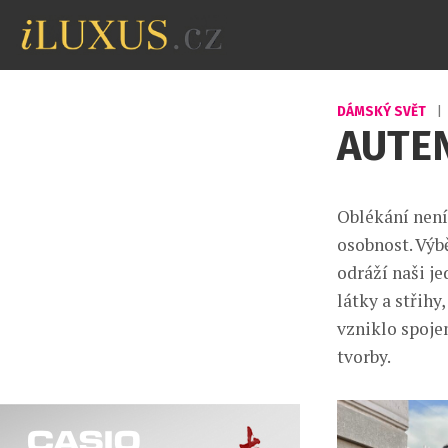
DÁMSKÝ SVĚT
|
AUTEN
Oblékání není
osobnost. Výbě
odráží naši j
látky a střihy
vzniklo spojen
tvorby.