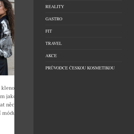
REALITY
GASTRO
FIT
TRAVEL
AKCE
PRŮVODCE ČESKOU KOSMETIKOU
 klenot, nebo
ům jako
at něco
lní módu může