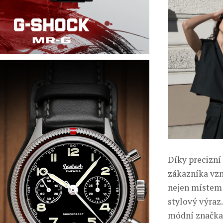
Díky precizní
zákazníka vzn
nejen místem 
stylový výraz.
módní značka 