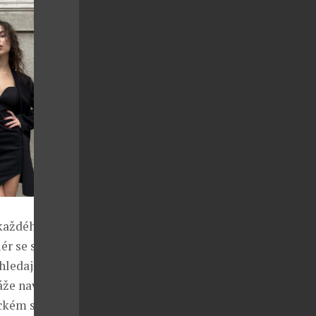
 každého
ér se stává
hledají osobní
áže navíc
ckém stylu.