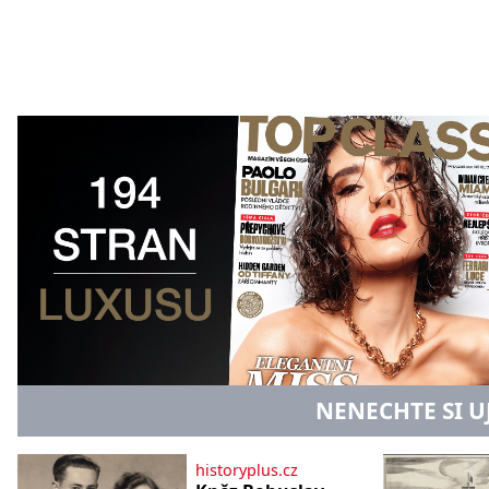
NENECHTE SI U
historyplus.cz