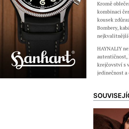
Kromě oblečen
kombinaci čern
kousek zdůraz
Bombery, kabát
nejkvalitnější
HAYNALIY není
autentičnost, 
krejčovství s 
jedinečnost a 
SOUVISEJÍ