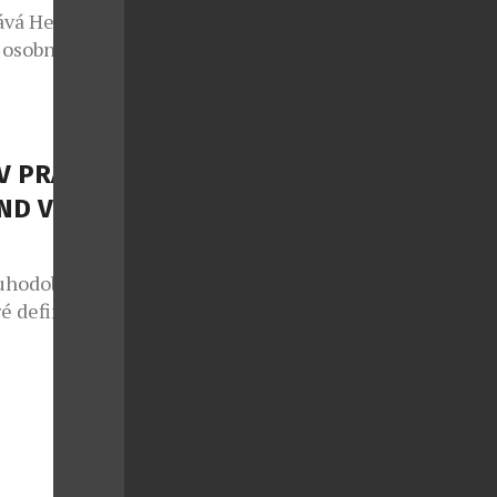
ává Heidi
 osobností
ky v oblasti
ergii i na
katelky a
 z
V PRAZE –
Heidi v sobě
ND V
uhodobě patří
é definují
mbinací
teriálů a
é oslovují
ním luxusu,
 skvěle
randu David