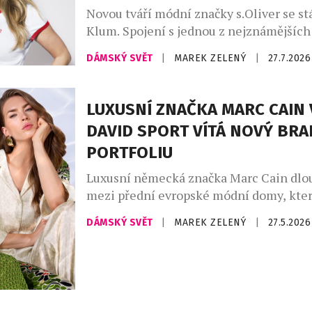
Novou tváří módní značky s.Oliver se st
Klum. Spojení s jednou z nejznámějších
módního průmyslu upevňuje pozici znač
DÁMSKÝ SVĚT
|
MAREK ZELENÝ
|
27.7.2026
dostupné ležérní módy a přináší svěží en
český trh. V osobě supermodelky, podni
ikony Heidi Klum získává s.Oliver jednu
LUXUSNÍ ZNAČKA MARC CAIN 
nejznámějších osobností světové módy. 
DAVID SPORT VÍTÁ NOVÝ BRA
snoubí globální charisma […]
PORTFOLIU
Luxusní německá značka Marc Cain dlo
mezi přední evropské módní domy, kter
současnou podobu ženské elegance. Ko
DÁMSKÝ SVĚT
|
MAREK ZELENÝ
|
27.5.2026
precizního zpracování, inovativních ma
smyslu pro detail, vytváří kolekce, kter
sebevědomé ženy po celém světě. Spoje
kvality a moderní ženskosti, Marc Cain
zapadá do konceptu prémiového multib