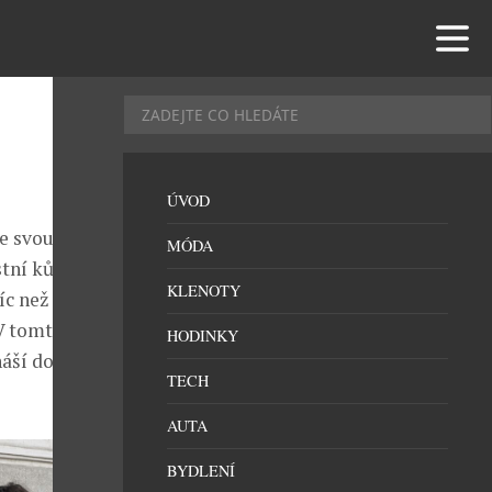
ÚVOD
me svou
MÓDA
tní kůži,
KLENOTY
c než jen jako
. V tomto duchu
HODINKY
náší do své
TECH
AUTA
BYDLENÍ