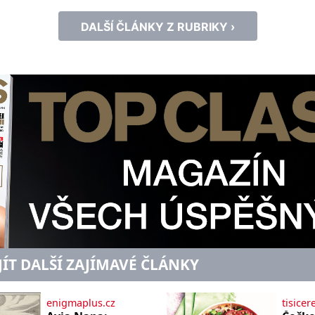
Sport, který značku nyní […]
DALŠÍ ČLÁNKY Z RUBRIKY ›
JÍT DALŠÍ ZAJÍMAVÉ ČLÁNKY
enigmaplus.cz
tisicer