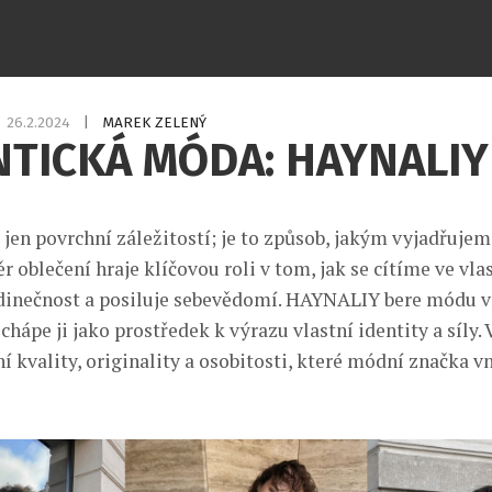
26.2.2024
|
MAREK ZELENÝ
TICKÁ MÓDA: HAYNALIY
 jen povrchní záležitostí; je to způsob, jakým vyjadřuje
r oblečení hraje klíčovou roli v tom, jak se cítíme ve vlas
edinečnost a posiluje sebevědomí. HAYNALIY bere módu ví
, chápe ji jako prostředek k výrazu vlastní identity a síly
í kvality, originality a osobitosti, které módní značka v