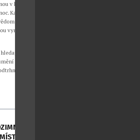
nou v klasické
 noc. Každý
vědomí.
jsou vyrobeny z
hledají
 umění
podtrhnou
DZIMNÍ
 MÍSTO