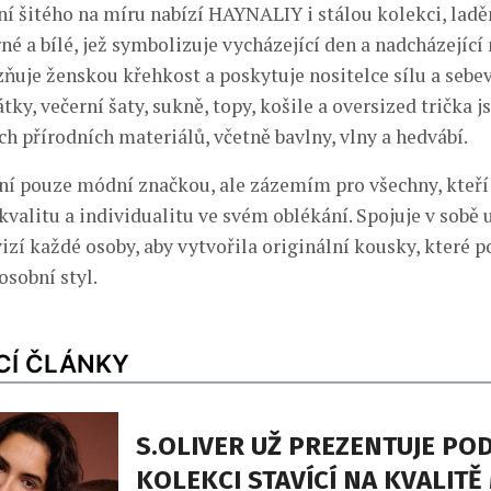
í šitého na míru nabízí HAYNALIY i stálou kolekci, ladě
é a bílé, jež symbolizuje vycházející den a nadcházející
ňuje ženskou křehkost a poskytuje nositelce sílu a sebe
ky, večerní šaty, sukně, topy, košile a oversized trička 
ch přírodních materiálů, včetně bavlny, vlny a hedvábí.
 pouze módní značkou, ale zázemím pro všechny, kteří 
kvalitu a individualitu ve svém oblékání. Spojuje v sobě
vizí každé osoby, aby vytvořila originální kousky, které 
osobní styl.
CÍ ČLÁNKY
S.OLIVER UŽ PREZENTUJE PO
KOLEKCI STAVÍCÍ NA KVALITĚ