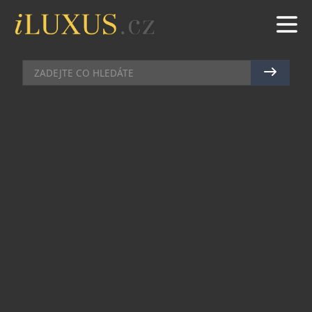
GASTRO
|
14.3.2024
|
MAREK ZELENÝ
ČESKÝ TÝM VYRÁŽÍ NA
EVROPSKÉ FINÁLE KUCHAŘSKÉ
SOUTĚŽE BOCUSE D´OR DO
NORSKÉHO TRONDHEIMU
Tým České republiky v čele s vítězem národního
kola Bocuse d´Or Dominikem Unčovským, jehož
rondon zdobí logo hodinářské značky
Seiko,
se
po mnoha letech zúčastní evropského finále
Bocuse d´Or. Vrcholná gastronomická událost se
uskuteční již příští týden ve dnech 19. a 20. března
v Trondheimu, hlavním městě norské