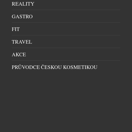
REALITY
našich skleničkách. Česká republika je sedmým
největším dovozcem prosecca na světě a v případě
GASTRO
jemně perlivého frizzante jí patří dokonce druhé
místo. Mezinárodní den prosecca, který každoročně
FIT
připadá na […]
TRAVEL
AKCE
PRŮVODCE ČESKOU KOSMETIKOU
BENJAMIN14: RESTAURACE, KDE JE HOST
SOUČÁSTÍ PŘÍBĚHU. KOMORNÍ KONCEPT Z
PRAHY PATŘÍ MEZI GASTRONOMICKOU
ŠPIČKU