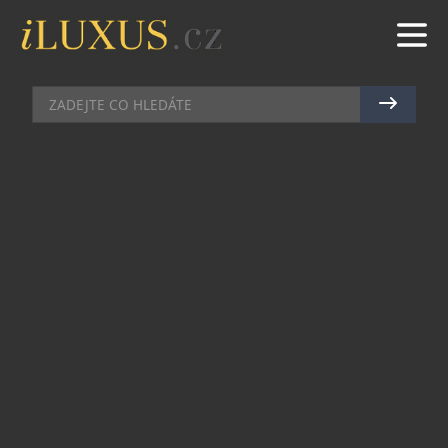
DOMÁCÍ BAR
|
2.4.2024
|
MAREK ZELENÝ
THE GLENLIVET SI PŘIPOMÍNÁ
200 LET OD SVÉHO VZNIKU
VÝROČNÍ LIMITOVANOU EDICÍ
12LETÉ WHISKY
Proslulá skotská palírna The Glenlivet letos slaví
200 let od svého vzniku a vydává speciální edici
vzdávající hold bohatému dědictví i průkopnické
budoucnosti jedné z nejprodávanějších single
malt whisky na světě.
Jedinečná whisky The Glenlivet, která dala