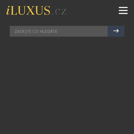
VOLNÝ ČAS
|
14.4.2024
|
MAREK ZELENÝ
VE FASHION ARÉNĚ OTEVŘEL
REDESIGNOVANÝ OBCHOD
ZNAČKY ODLO
Nejnavštěvovanější české outletové centrum
Fashion Arena Prague Outlet v březnu otevřelo
redesignovaný obchod značky Odlo. Prodejní
prostor o výměře 84 m2 nechává v
minimalistickém interiéru vyniknout širokým
kolekcím sportovního oblečení a obuvi.
Zákazníci ho najdou naproti kavárně Starbucks.
Součástí sortimentu je nově také švýcarská