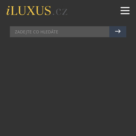
CHRONOGRAFY
|
16.4.2024
|
JAN PEŠEK
OMEGA PŘIPOMÍNÁ STO DNÍ DO
ZAHÁJENÍ OLYMPIJSKÝCH HER
Už za 100 dní odstartují Olympijské hry 2024 v
Paříži a atmosféra se už nyní elektrizuje
přípravami a očekáváním. Hodinářská značka
Omega, jako oficiální časoměřič her, přichází s
novinkou: hodinkami Speedmaster Chronoscope,
které odrážejí barvy této grandiózní sportovní
události.