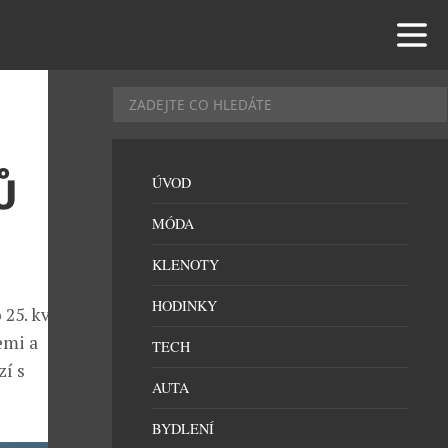
Ů
ÚVOD
MÓDA
KLENOTY
HODINKY
 25. května
emi a
TECH
zí s
AUTA
BYDLENÍ