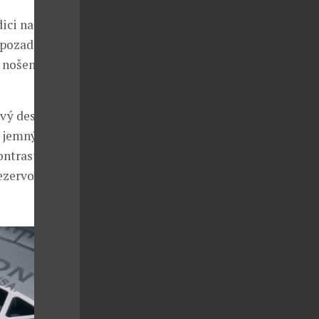
ici na 200
pozadí. Tento
 nošení na
ový design
 s jemným
ontrastním
rezervou