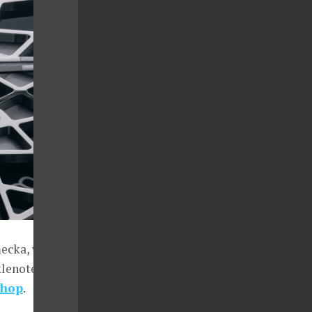
ecka, včetně
klenotem. S
shop
.