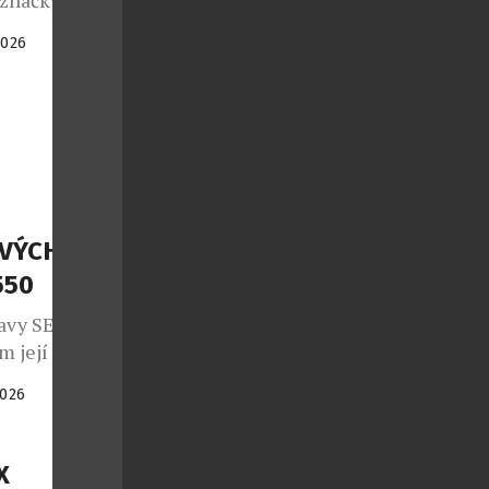
 značky
ti letech se
2026
itovaná edice
7 kusů a
 července
SVÝCH
550
avy SEAL
m její vůbec
á z desítek
2026
mi jednotkami
kompromisní
 s
X
 který