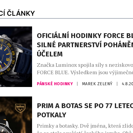
CÍ ČLÁNKY
OFICIÁLNÍ HODINKY FORCE B
SILNÉ PARTNERSTVÍ POHÁNĚ
ÚČELEM
Značka Luminox spojila síly s neziskov
FORCE BLUE. Výsledkem jsou výjimečné
jejichž vznikem stojí elitní vojenští pot
PÁNSKÉ HODINKY
|
MAREK ZELENÝ
|
4.8.2
dnes místo bojových operací zachraňuj
život. Nové oficiální hodinky Luminox
byly od začátku do konce formovány př
PRIM A BOTAS SE PO 77 LETE
podněty vysloužilých členů Navy SEALs
POTKALY
ze speciálních jednotek. Jsou určeny pr
Primky a botasky. Dvě jména, která zlido