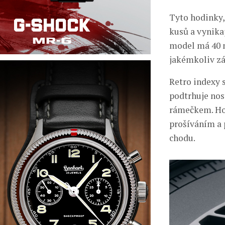
Tyto hodinky,
kusů a vynika
model má 40 m
jakémkoliv zá
Retro indexy 
podtrhuje nos
rámečkem. Ho
prošíváním a 
chodu.