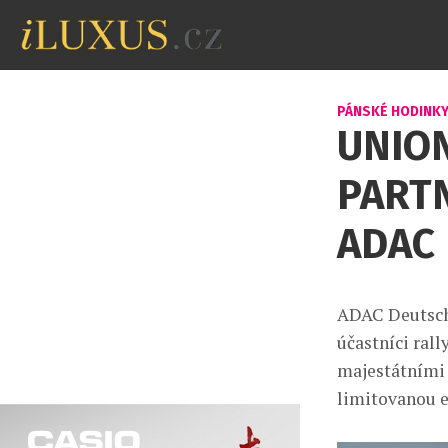
PÁNSKÉ HODINK
UNIO
PART
ADAC
ADAC Deutschl
účastníci ral
majestátními 
limitovanou e