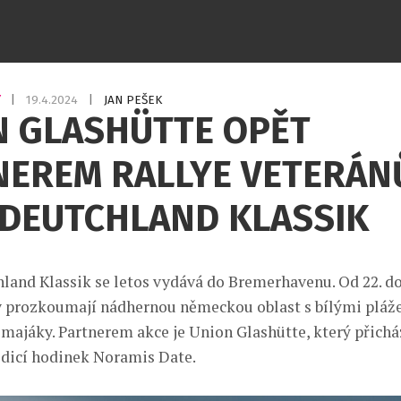
Y
|
19.4.2024
|
JAN PEŠEK
N GLASHÜTTE OPĚT
NEREM RALLYE VETERÁN
 DEUTCHLAND KLASSIK
and Klassik se letos vydává do Bremerhavenu. Od 22. do
ly prozkoumají nádhernou německou oblast s bílými pláž
majáky. Partnerem akce je Union Glashütte, který přichá
dicí hodinek Noramis Date.