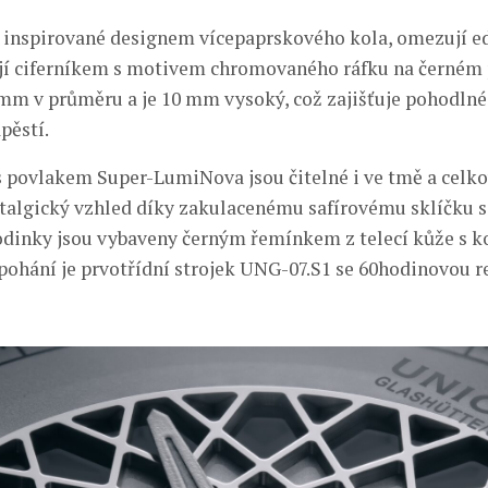
 inspirované designem vícepaprskového kola, omezují ed
jí ciferníkem s motivem chromovaného ráfku na černém 
m v průměru a je 10 mm vysoký, což zajišťuje pohodlné
pěstí.
s povlakem Super-LumiNova jsou čitelné i ve tmě a celk
talgický vzhled díky zakulacenému safírovému sklíčku
dinky jsou vybaveny černým řemínkem z telecí kůže s k
pohání je prvotřídní strojek UNG-07.S1 se 60hodinovou 