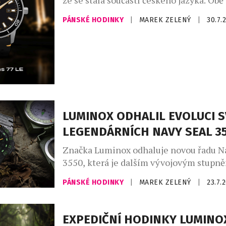
že se stala součástí českého jazyka. Obě
vznikly v roce 1949 a po sedmasedmdesá
PÁNSKÉ HODINKY
|
MAREK ZELENÝ
|
30.7.
poprvé setkaly na jednom výrobku. Lim
hodinek Prim Botas 77 vznikla v počtu 7
během dvou dnů byla vyprodaná. Dne 4.
1949 vznikla ve Skutči Botana, […]
LUMINOX ODHALIL EVOLUCI 
LEGENDÁRNÍCH NAVY SEAL 3
Značka Luminox odhaluje novou řadu N
3550, která je dalším vývojovým stupně
nejikoničtější kolekce. Novinka, zrozen
PÁNSKÉ HODINKY
|
MAREK ZELENÝ
|
23.7.
let spolupráce s americkými speciální
U.S. Navy SEALs, si zachovává svou ne
odolnost a taktický výkon. Přichází však
EXPEDIČNÍ HODINKY LUMINO
uhlazenějším a nositelnějším profilem,