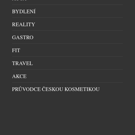
formovány přímými podněty vysloužilých členů
Navy SEALs a potápěčů ze speciálních jednotek.
BYDLENÍ
Jsou určeny pro muže, […]
REALITY
GASTRO
FIT
TRAVEL
AKCE
PRŮVODCE ČESKOU KOSMETIKOU