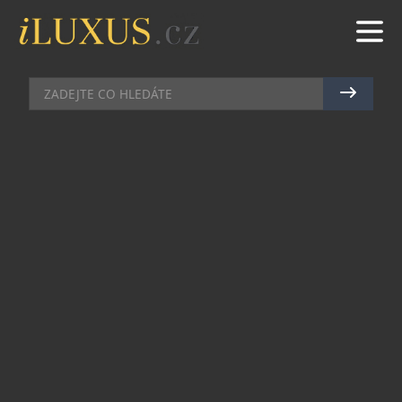
PÁNSKÉ HODINKY
|
24.4.2024
|
JAN PEŠEK
DALŠÍ HODINKY ALPINA PRO
NEOHROŽENÉ CESTOVATELE
Pokud nemáte modrou lagunu přímo přede
dveřmi, nemusíte se bát: Nové hodinky Alpina
Seastrong Diver Extreme Automatic GMT vás do
jedné z nich zavedou. Hodinky, které jsou poprvé
vybaveny ultra odolným pouzdrem z outdoorové
řady Alpina Extreme, jsou navíc vybaveny funkcí
GMT, takže jsou připraveny cestovat kamkoli.
Ke kolekci Seastrong se tak připojují dva
automatické modely zobrazující datum, oba