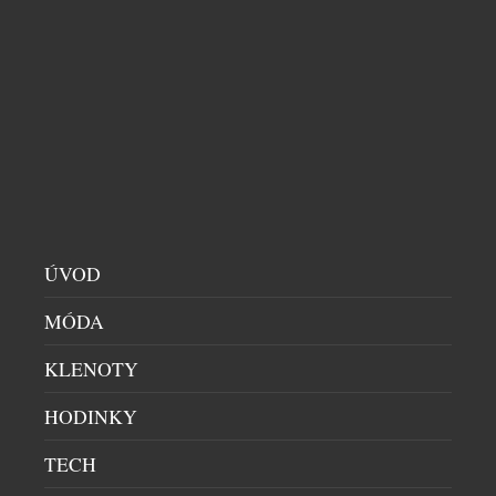
BENJAMIN14: RESTAURACE, KDE JE HOST
SOUČÁSTÍ PŘÍBĚHU. KOMORNÍ KONCEPT Z
PRAHY PATŘÍ MEZI GASTRONOMICKOU
ŠPIČKU
RESTAURACE
|
29.7.2026
ÚVOD
Ve světě fine diningu často rozhoduje počet stolů,
velikost prostoru nebo okázalost interiéru.
MÓDA
Restaurace Benjamin14, která otevřela své dveře v
roce 2018 v pražských Vršovicích, se vydala přesně
KLENOTY
opačnou cestou. Místo co největší kapacity vznikl
prostor pro pouhých deset hostů. Místo formálního
HODINKY
servisu přišel osobní dialog. A místo odstupu mezi
kuchyní a hostem vznikla restaurace, […]
TECH