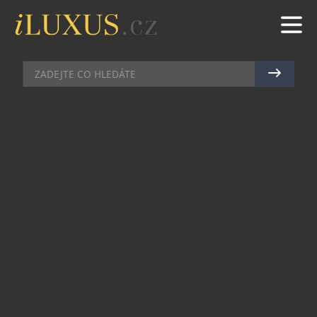
RESTAURACE
|
23.4.2024
|
JAN PEŠEK
KINCUGI: JAPONSKÉ UMĚNÍ
SLEPOVANÝCH TALÍŘŮ V
RESTAURACI THE ARTISAN
Moderní česká restaurace The Artisan spojuje
gastronomický zážitek s uměleckým dotekem
prostřednictvím japonské techniky Kincugi.
Výborné pokrmy si teď hosté mohou vychutnat i
přímo z originálních talířů vyrobených dle této
tradiční umělecké metody. Díky Kincugi získávají
rozbité talíře nový život a do Artisanu přináší
nový rozměr elegance, kreativity a udržitelnosti.