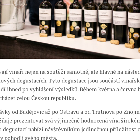
ají vinaři nejen na soutěži samotné, ale hlavně na násled
tových degustacích. Tyto degustace jsou součástí vinařs
íždí ihned po vyhlášení výsledků. Během května a června 
házet celou Českou republiku.
ávky od Budějovic až po Ostravu a od Trutnova po Znojm
ňuje prezentovat svá výjimečně hodnocená vína širokém
o degustací nabízí návštěvníkům jedinečnou příležitost 
 v pohodlí svého města.