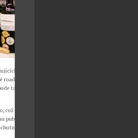
ujících
ké roadshow,
bude tato
o, což
u publiku.
ochutnat