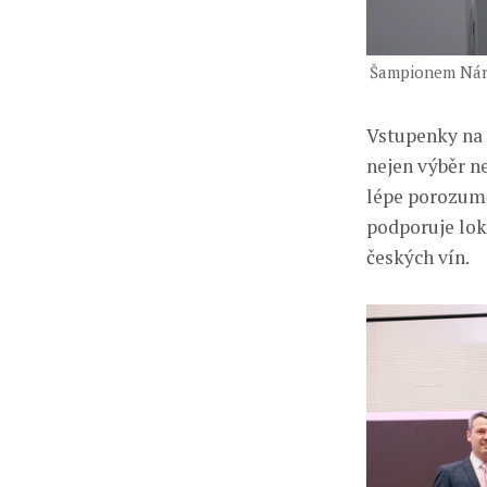
Šampionem Náro
Vstupenky na 
nejen výběr n
lépe porozumě
podporuje loká
českých vín.