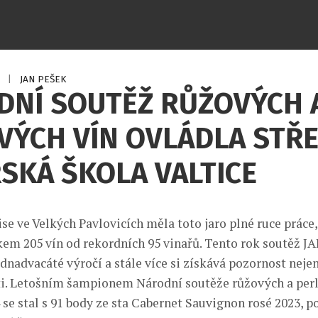
4
|
JAN PEŠEK
DNÍ SOUTĚŽ RŮŽOVÝCH 
VÝCH VÍN OVLÁDLA STŘ
SKÁ ŠKOLA VALTICE
e ve Velkých Pavlovicích měla toto jaro plné ruce práce
kem 205 vín od rekordních 95 vinařů. Tento rok soutěž 
ednadvacáté výročí a stále více si získává pozornost neje
sti. Letošním šampionem Národní soutěže růžových a perl
se stal s 91 body ze sta Cabernet Sauvignon rosé 2023, p