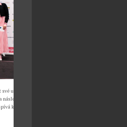
t své umění a
 a následné
pívá k rozvoji