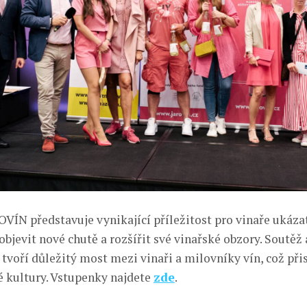
OVÍN představuje vynikající příležitost pro vinaře ukáza
objevit nové chutě a rozšířit své vinařské obzory. Soutěž
tvoří důležitý most mezi vinaři a milovníky vín, což přis
é kultury. Vstupenky najdete
zde
.