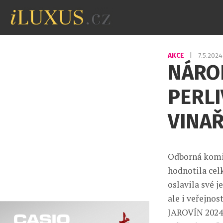
AKCE
|
7.5.202
NÁRO
PERLI
VINAŘ
Odborná komis
hodnotila cel
oslavila své j
ale i veřejno
JAROVÍN 2024 