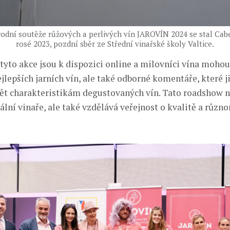
dní soutěže růžových a perlivých vín JAROVÍN 2024 se stal Cab
rosé 2023, pozdní sběr ze Střední vinařské školy Valtice.
tyto akce jsou k dispozici online a milovníci vína moho
ejlepších jarních vín, ale také odborné komentáře, které
t charakteristikám degustovaných vín. Tato roadshow n
lní vinaře, ale také vzdělává veřejnost o kvalitě a různo