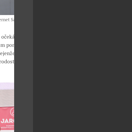
ernet Sauvignon
u očekávat
 jim pomohou
ejenže
rodosti