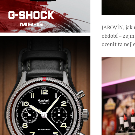
JAROVÍN, jak n
období – zejmé
ocenit ta nejl