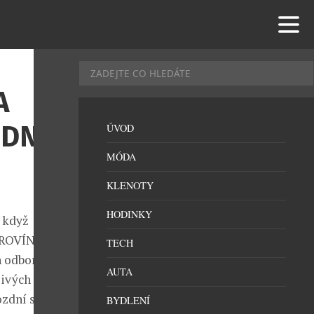
A
EDNÍ
ÚVOD
MÓDA
KLENOTY
HODINKY
, když
JAROVÍN
TECH
n odborníků,
AUTA
ivých vín
ozdní sběr ze
BYDLENÍ