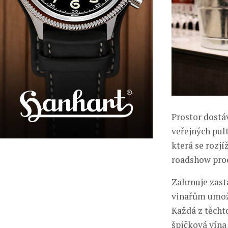
Prostor dostáv
veřejných pul
která se rozj
roadshow proc
Zahrnuje zast
vinařům umož
Každá z těcht
špičková vína