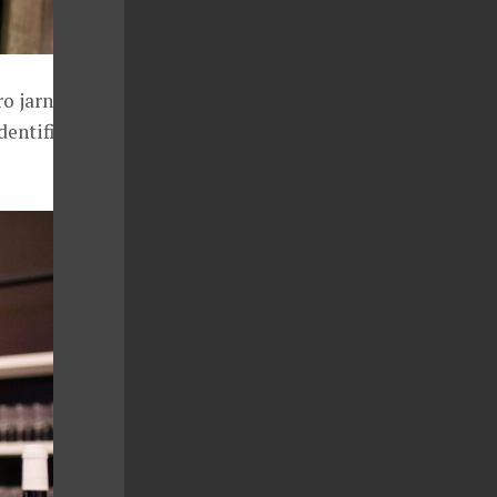
o jarní
dentifikovat a