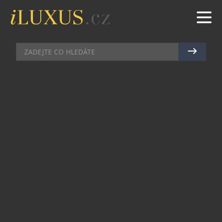
RESTAURACE
|
20.5.2024
|
JAN PEŠEK
HOSTINA Z LESA
Restaurant Deer v Michalské ulici, jen pár kroků
od Staroměstského náměstí, se těší velké oblibě.
Příjemný interiér, profesionální servis a
dechberoucí pokrmy, které připravuje šéfkuchař
Lubomír Dolejš se svým týmem. To vše v příjemné
symbióze, která z každé návštěvy restaurantu dělá
výjimečnou událost.