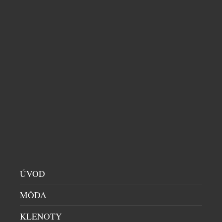
KAMPA PARK LÁKÁ NA SVĚŽÍ KOKTEJLY
RESTAURACE
|
10.7.2026
Léto je synonymem prázdnin, dovolených, pohody u
vody, opalování a osvěžujících drinků. Jak si ho užít
ve městě, když chodíte do práce? Naštěstí Prahou
protéká Vltava. Řeka příjemně ochladí rozpálené
centrum, uklidňuje a láká k vyjížďce. Vlnky houpají,
větřík vám čechrá vlasy a město při pohledu z vody
vypadá úplně jinak. Úkoly a myšlenky mizí […]
ÚVOD
MÓDA
KLENOTY