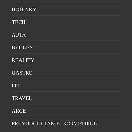
HODINKY
TECH
AUTA
BYDLENÍ
REALITY
GASTRO
FIT
TRAVEL
AKCE
LETNÍ OSVĚŽENÍ V HOTELU ANDAZ PRAGUE
PRŮVODCE ČESKOU KOSMETIKOU
RESTAURACE
|
9.7.2026