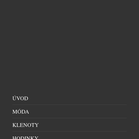
Lexus Race Bike vznikl na základě modelu Ridley
Noah […]
KANOISTA MARTIN FUKSA: SÍLA KLIDU,
DISCIPLÍNY A OSOBITÉHO STYLU
SPORT
|
17.7.2026
ÚVOD
Patří mezi nejúspěšnější sportovce současnosti, na
vodě sbírá medaile s obdivuhodnou pravidelností.
MÓDA
Přestože tráví většinu času ve sportovním oblečení,
KLENOTY
móda ho baví – a jak sám říká, rád vystoupí z
komfortní zóny a oblékne i extravagantnější outfity.
HODINKY