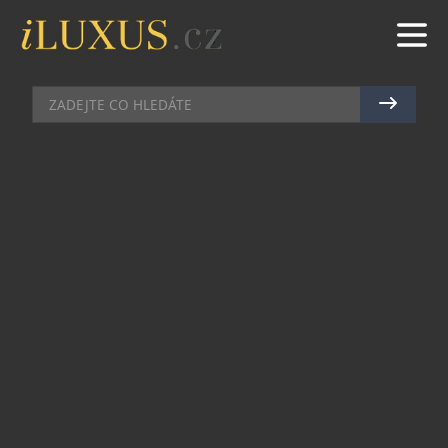
SPORT
|
21.5.2024
|
MAREK ZELENÝ
ENERGIE + REGENERACE =
HARMONIE PRO EXCELENTNÍ
SPORTOVNÍ VÝKON
Každý sportovec ví, že klíčem k dosažení co
nejlepšího výkonu je dostatek energie. Bez ní je
obtížné dosáhnout svých vysněných cílů a
překonávat osobní rekordy. Co tedy ovlivňuje
množství dostupné energie pro sport?
Sacharidové (krevní cukr, glykogen) a tukové
zásoby. Tyto formy energie jsou uložené v těle a
přeměňují se na základní energii, tzv. ATP