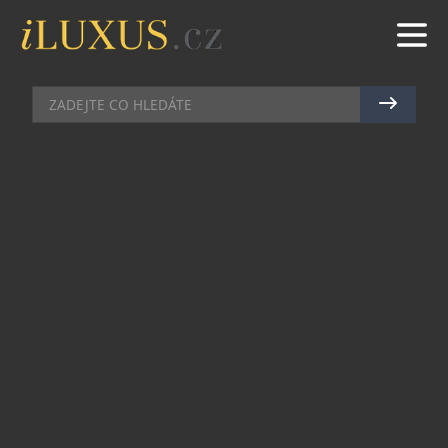
SPOLEČENSKÁ MÓDA
|
10.6.2024
|
MAREK ZELENÝ
NEVŠEDNÍMI AMBASADORY
KREJČOVSKÉHO SALONU SE
STALI ZAKLADATELÉ ADVOKÁTNÍ
KANCELÁŘE
První dojem je klíčovým faktorem pro dosažení
úspěchu v pracovním prostředí, zvláště v
profesích, kde jsou vzhled a prezentace zásadní.
Oblečení na míru není jen znakem dobrého vkusu,
ale také prostředkem, který může výrazně
podpořit profesionální sebevědomí a image.
Rodinné krejčovství TESSUTO se specializuje na