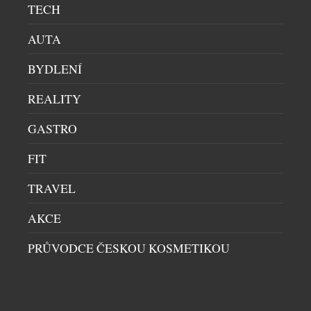
TECH
AUTA
BYDLENÍ
REALITY
GASTRO
FIT
TOP OUTFITY CELEBRIT Z CHANEL TRIBECA
FILM FESTIVAL ARTISTS DINNER
TRAVEL
ILUXUS
|
20.4.2016
AKCE
Již 11. ročník exkluzivního eventu Chanel Tribeca
Film festival Artists Dinner je za námi a nás
PRŮVODCE ČESKOU KOSMETIKOU
samozřejmě zajímá, co si na sebe vzaly příchozí
celebrity. Jak už se dá očekávat, k vidění bylo
spoustu Chanelu. Který outfit byste zvolili vy?
KATIE HOLMES LEELEE SOBIESKI DREE