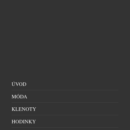
ještě před pár měsíci nevěděli, kdo tenhle fešný
potetovaný australský designér je, teď se vám jistě
[…]
ÚVOD
MÓDA
KLENOTY
HODINKY