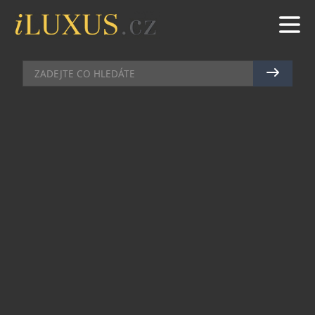
RESTAURACE
|
11.6.2024
|
MAREK ZELENÝ
TENTO STEAK PROSÍM
Terasa U Prince je vyhlášenou restaurací s tím
nejkrásnějším výhledem na Staroměstské
náměstí. Tento pohled ocenilo již několik
zahraničních žebříčků. Ikonické místo, kde
výhled podlomí kolena všem, se pyšní také
báječnou gastronomií. Kdo by odolal domácím
těstovinám, které vznikají ve stejné budově jen o
několik pater níže. Tím to ovšem nekončí, na
Terase U Prince je také bezkonkurenční Josper
gril.