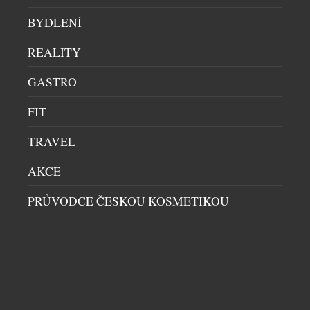
BYDLENÍ
REALITY
GASTRO
LETNÍ OSVĚŽENÍ V HOTELU ANDAZ PRAGUE
RESTAURACE
|
9.7.2026
FIT
Léto si žádá svěží chutě, kvalitní ingredience a
TRAVEL
chvíle, které stojí za to si vychutnat. Přesně takové
je nové letní koktejlové menu hotelu Andaz Prague,
AKCE
které je nyní dostupné v MEZ baru i restauraci ZEM.
Barový tým připravil kolekci signature koktejlů ze
PRŮVODCE ČESKOU KOSMETIKOU
sezónních surovin a vlastních sirupů, které spojují
moderní mixologii s nečekanými kombinacemi
DALŠÍ ČLÁNKY Z RUBRIKY ›
chutí. […]
NENECHTE SI UJÍT DALŠÍ ZAJÍMAVÉ ČLÁNKY