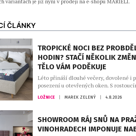
h variantách je již nyní v prodeji na e-shopu MARIELI.
CÍ ČLÁNKY
TROPICKÉ NOCI BEZ PROBDĚ
HODIN? STAČÍ NĚKOLIK ZMĚN
TĚLO VÁM PODĚKUJE
Léto přináší dlouhé večery, dovolené i 
posezení u otevřených oken. S rostoucí
ale přichází i méně vítaná stránka hork
LOŽNICE
|
MAREK ZELENÝ
|
4.8.2026
neklidné noci. Převalování v posteli, p
časté probouzení zná během vln veder t
A ráno? Místo odpočinku přichází únava
SHOWROOM RÁJ SNŮ NA PRA
teploty totiž ovlivňují nejen to, jak ryc
VINOHRADECH IMPONUJE NA
ale i […]