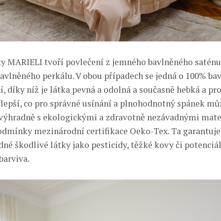
y MARIELI tvoří povlečení z jemného bavlněného saténu
avlněného perkálu. V obou případech se jedná o 100% ba
, díky níž je látka pevná a odolná a současně hebká a pr
jlepší, co pro správné usínání a plnohodnotný spánek mů
 výhradně s ekologickými a zdravotně nezávadnými mate
odmínky mezinárodní certifikace Oeko-Tex. Ta garantuje, 
né škodlivé látky jako pesticidy, těžké kovy či potenciá
barviva.