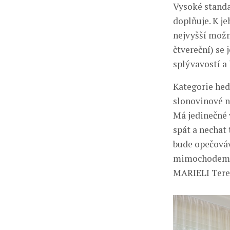
Vysoké standa
doplňuje. K j
nejvyšší možn
čtvereční) se
splývavostí a 
Kategorie hed
slonovinové no
Má jedinečné 
spát a nechat
bude opečováva
mimochodem, b
MARIELI Tere