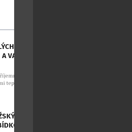
LÝCH
 A VAŠE
příjemné
mi teplotami
ých dnů –
ocení nebo
éměř každý.
. Vysoké
ŽSKÝCH
hle usínáme,
BÍDKOU