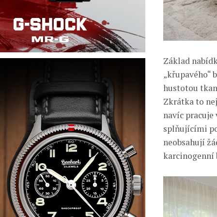
Základ nabídk
„křupavého“ b
hustotou tkaní
Zkrátka to ne
navíc pracuje
splňujícími p
neobsahují žád
karcinogenní 