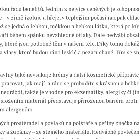
lou řadu benefitů. Jedním z nejvíce ceněných je schopnos
– v zimě izoluje a hřeje, v teplejším počasí naopak chla
kož se jedná o lehkou, měkkou a hebkou látku, která po k
váří během spánku nevzhledné otlaky. Dále hedvábí obsa
, které jsou podobné těm v našem těle. Díky tomu doká
 vlasy, které budou ráno lesklé a nezacuchané. Tím se sni
bavlny také nevsakuje krémy a další kosmetické přípravky
pracovat, jak mají, a ráno se probudíte s krásnou a hebko
nedráždí, takže je vhodné pro ekzematiky, alergiky či jin
 složením materiál představuje přirozenou bariéru proti
ím alergenům.
ých prostěradel a povlaků na polštáře a peřiny značka na
lky a župánky – ze stejného materiálu. Hedvábné povlečen