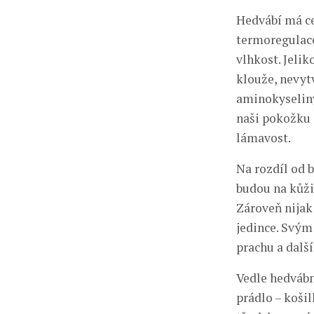
Hedvábí má ce
termoregulace 
vlhkost. Jeli
klouže, nevyt
aminokyseliny
naši pokožku a
lámavost.
Na rozdíl od 
budou na kůži 
Zároveň nijak 
jedince. Svým
prachu a dalš
Vedle hedvábn
prádlo – koši