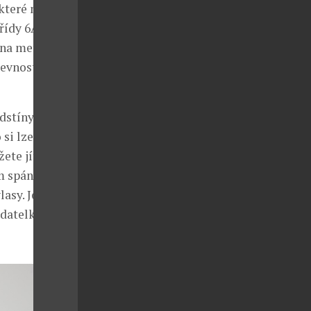
 které nabídku
ídy 6A, což je
 na metr
evností,
dstíny, ke
si lze pořídit.
ete jít klidně
em spánku vás
asy. Jen tak,
adatelka