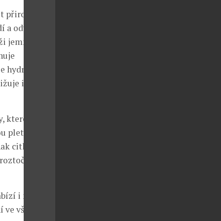
t přirozené
dí a odvádí
ůži jemně
huje
že hydratovat
žuje i jejich
, které tak
u pletí.
ak citlivé
 roztočům,
bízí i noční
í ve všech