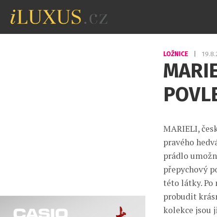
LOŽNICE
|
19.8
MARIE
POVLE
MARIELI, česk
pravého hedvá
prádlo umožní
přepychový poc
této látky. P
probudit krásn
kolekce jsou 