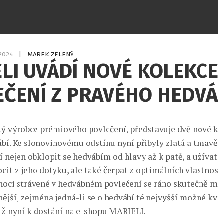
.2024
|
MAREK ZELENÝ
LI UVÁDÍ NOVÉ KOLEKCE
ČENÍ Z PRAVÉHO HEDVÁ
ý výrobce prémiového povlečení, představuje dvě nové k
bí. Ke slonovinovému odstínu nyní přibyly zlatá a tmavě
 nejen obklopit se hedvábím od hlavy až k patě, a užívat 
it z jeho dotyku, ale také čerpat z optimálních vlastnos
o noci strávené v hedvábném povlečení se ráno skutečně 
ější, zejména jedná-li se o hedvábí té nejvyšší možné kv
již nyní k dostání na e-shopu MARIELI.