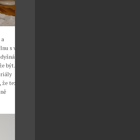
 a
vlnu s vysokou
odyšná.
že být. Značka
riály
že textilie
lně