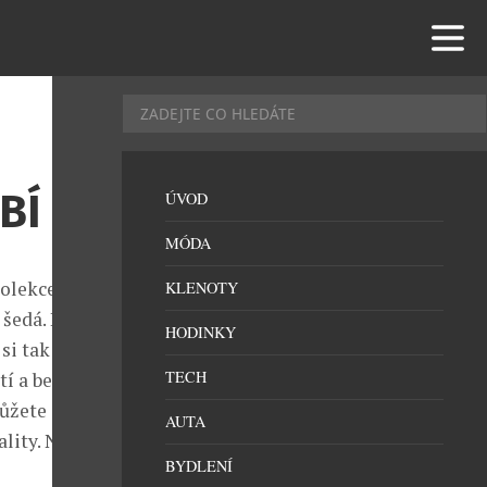
BÍ
ÚVOD
MÓDA
olekce z
KLENOTY
 šedá. Ložní
HODINKY
si tak
TECH
tí a benefitů
můžete
AUTA
ality. Nové
BYDLENÍ