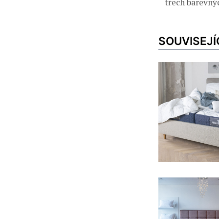
třech barevnýc
SOUVISEJÍ