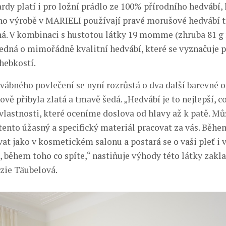
rdy platí i pro ložní prádlo ze 100% přírodního hedvábí,
eho výrobě v MARIELI používají pravé morušové hedvábí tř
á. V kombinaci s hustotou látky 19 momme (zhruba 81 g
 jedná o mimořádně kvalitní hedvábí, které se vyznačuje p
hebkostí.
vábného povlečení se nyní rozrůstá o dva další barevné o
vě přibyla zlatá a tmavě šedá. „Hedvábí je to nejlepší, co 
vlastnosti, které oceníme doslova od hlavy až k patě. Můž
 tento úžasný a specifický materiál pracovat za vás. Běh
t jako v kosmetickém salonu a postará se o vaši pleť i vl
ěhem toho co spíte,“ nastiňuje výhody této látky zakl
zie Täubelová.