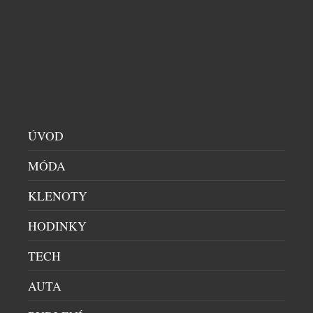
modelu Lamborghini Fenomeno Roadster.
Supersportovní vůz může být v rámci nejnovější
spolupráce mezi značkou Lamborghini a jejím
oficiálním technickým partnerem vybaven dvěma
druhy pneumatik Bridgestone Potenza se speciální
konstrukcí, která maximalizuje úroveň jízdních
vlastností a sportovních výkonů […]
ÚVOD
MÓDA
KLENOTY
HODINKY
TECH
BRIDGESTONE VYBRÁN JAKO PARTNER
AUTA
SUPERSPORTOVNÍHO MASERATI MCPURA
SUPERSPORTY
|
7.5.2026