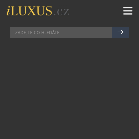
SUPERSPORTY
|
19.8.2024
|
JAN PEŠEK
MERCEDES-MAYBACH SL
MONOGRAM SERIES PŘINÁŠÍ
DOKONALÝ ZÁŽITEK Z JÍZDY
POD ŠIRÝM NEBEM
Maybach SL 680 Monogram Series je
nejsportovnějším modelem v historii značky
Maybach. Novinkou je také jedinečně provázaná
kombinace barev a materiálů pro exteriér a
interiér se vzorem Maybach jako spojujícím
designovým prvkem.