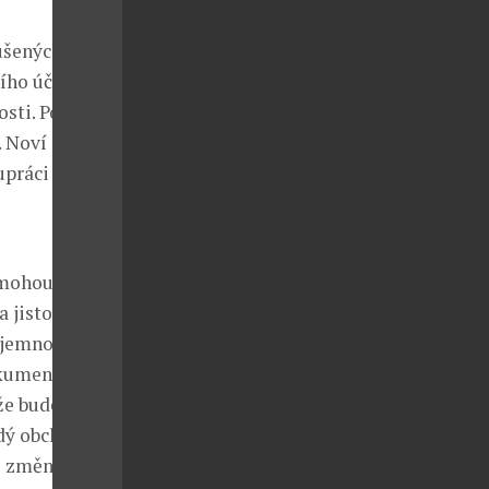
kušených
šího účtu mají
osti. Podle
. Noví
upráci se
i mohou pouze
a jistotou pro
 jemnosti
kumenty, což
 že bude
ždý obchodník
mi změnami