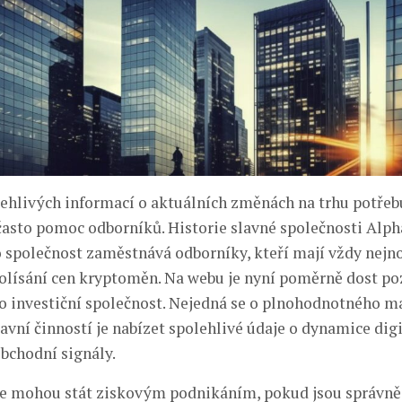
lehlivých informací o aktuálních změnách na trhu potřebu
asto pomoc odborníků. Historie slavné společnosti Alph
to společnost zaměstnává odborníky, kteří mají vždy nejno
olísání cen kryptoměn. Na webu je nyní poměrně dost po
to investiční společnost. Nejedná se o plnohodnotného m
lavní činností je nabízet spolehlivé údaje o dynamice dig
obchodní signály.
 mohou stát ziskovým podnikáním, pokud jsou správně 