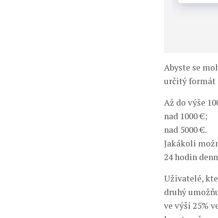
Abyste se mohl
určitý formát 
Až do výše 10
nad 1000 €;
nad 5000 €.
Jakákoli možn
24 hodin denně
Uživatelé, kt
druhý umožňuj
ve výši 25% ve