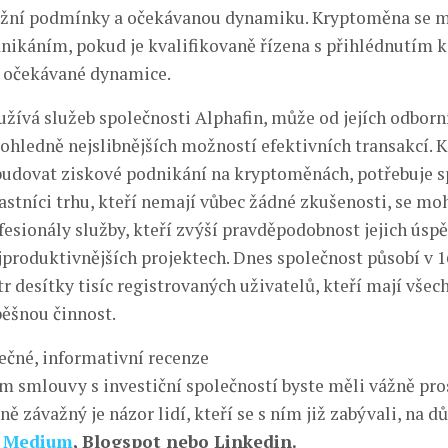
ržní podmínky a očekávanou dynamiku. Kryptoměna se m
ikáním, pokud je kvalifikovaně řízena s přihlédnutím k
očekávané dynamice.
užívá služeb společnosti Alphafin, může od jejích odborn
 ohledně nejslibnějších možností efektivních transakcí. 
budovat ziskové podnikání na kryptoměnách, potřebuje s
astníci trhu, kteří nemají vůbec žádné zkušenosti, se mo
fesionály služby, kteří zvýší pravděpodobnost jejich úsp
ejproduktivnějších projektech. Dnes společnost působí v 
r desítky tisíc registrovaných uživatelů, kteří mají vše
pěšnou činnost.
tečné, informativní recenze
m smlouvy s investiční společností byste měli vážně pros
ě závažný je názor lidí, kteří se s ním již zabývali, na 
–
Medium
, Blogspot nebo Linkedin.