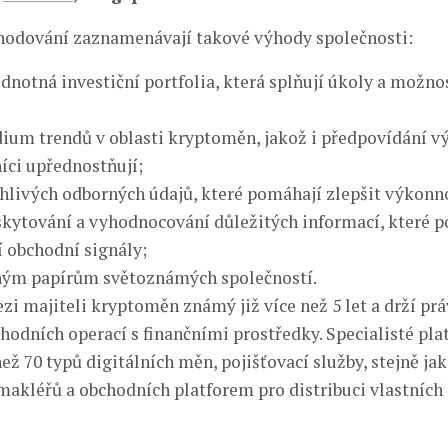
hodování zaznamenávají takové výhody společnosti:
dnotná investiční portfolia, která splňují úkoly a možno
ium trendů v oblasti kryptoměn, jakož i předpovídání vý
íci upřednostňují;
hlivých odborných údajů, které pomáhají zlepšit výkonno
kytování a vyhodnocování důležitých informací, které 
í obchodní signály;
nným papírům světoznámých společností.
zi majiteli kryptoměn známý již více než 5 let a drží prá
hodních operací s finančními prostředky. Specialisté pl
než 70 typů digitálních měn, pojišťovací služby, stejně j
makléřů a obchodních platforem pro distribuci vlastních 