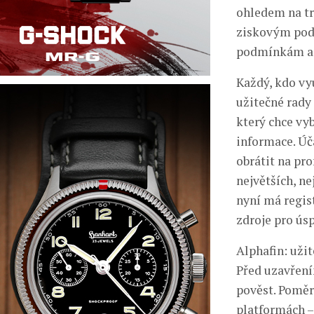
ohledem na t
ziskovým podn
podmínkám a 
Každý, kdo vy
užitečné rady
který chce vy
informace. Úč
obrátit na pro
největších, n
nyní má regist
zdroje pro ús
Alphafin: uži
Před uzavření
pověst. Poměrn
platformách 