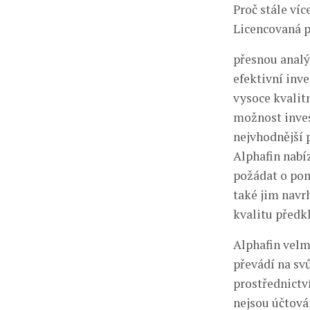
Proč stále ví
Licencovaná p
přesnou analý
efektivní inve
vysoce kvalit
možnost inve
nejvhodnější 
Alphafin nabí
požádat o pom
také jim navr
kvalitu předk
Alphafin velm
převádí na svů
prostřednictví
nejsou účtová