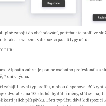
i plně zapojit do obchodování, potřebujete profil ve slu
interakce s webem. K dispozici jsou 3 typy účtů:
00 EUR;
ost Alphafin zahrnuje pomoc osobního profesionála a s
, 7 dní v týdnu.
eří zahájili první typ profilu, mohou disponovat 50 krypt
e odvolat se na 100 druhů digitální měny, stát se majit
likosti jejich příspěvku. Třetí typ účtu dává k dispozici 