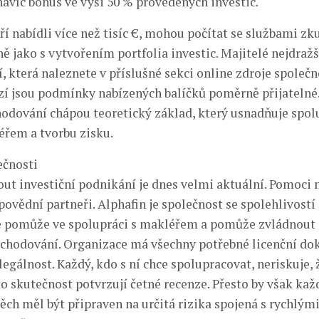
avíc bonus ve výši 50 % provedených investic.
ří nabídli více než tisíc €, mohou počítat se službami z
ě jako s vytvořením portfolia investic. Majitelé nejdraž
í, která naleznete v příslušné sekci online zdroje společn
zí jsou podmínky nabízených balíčků poměrně přijatelné
hodování chápou teoretický základ, který usnadňuje spol
řem a tvorbu zisku.
ečnosti
ut investiční podnikání je dnes velmi aktuální. Pomoc
ovědní partneři. Alphafin je společnost se spolehlivostí 
tě pomůže ve spolupráci s makléřem a pomůže zvládnout
hodování. Organizace má všechny potřebné licenční do
 legálnost. Každý, kdo s ní chce spolupracovat, neriskuje,
o skutečnost potvrzují četné recenze. Přesto by však ka
spěch měl být připraven na určitá rizika spojená s rychlý