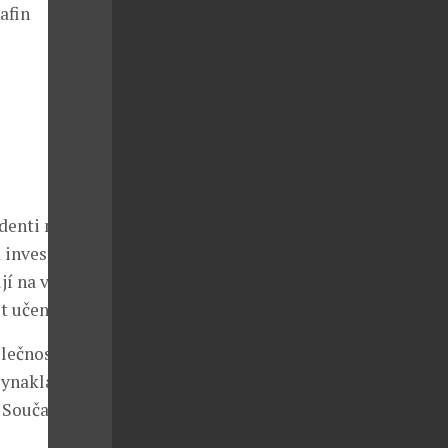
afin
udenti mohou
 investování a
jí na vysokou
t učení.
olečnost
vynakládají
. Současně