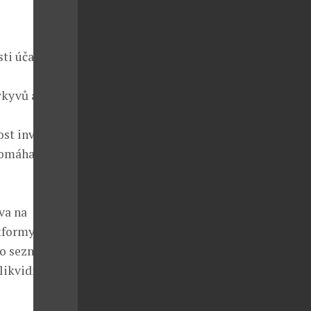
sti účastníků
kyvů aktiv,
st investic;
pomáhají
va na
atformy
ako seznam
likvidních