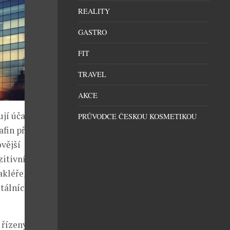
REALITY
GASTRO
FIT
TRAVEL
AKCE
jí účastníci
PRŮVODCE ČESKOU KOSMETIKOU
afin přesahuje
vější
zitivních
akléře,
itálních mincí
řízeny s