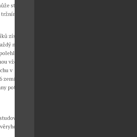
ůže stát
 tržním
íků získat
Každý makléř,
polehlivé
hou vždy
ěchu v
16 zemích,
chny potřebné
tudovat její
důvěryhodných