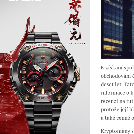
K získání spo
obchodování č
deset let. Ta
informace o k
recenzí na tu
protože její h
a také cenné 
Kryptoměny se