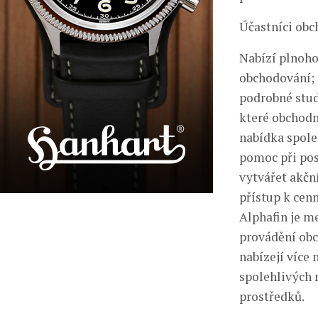
Účastníci obc
Nabízí plnoho
obchodování;
podrobné stud
které obchodn
nabídka spole
pomoc při pos
vytvářet akčn
přístup k ce
Alphafin je me
provádění obc
nabízejí více 
spolehlivých 
prostředků.