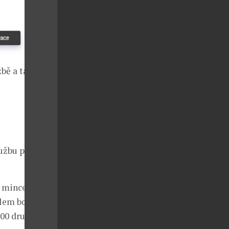
žbě a také
lužbu podpory
o mincemi,
elem bonusu
300 druhů