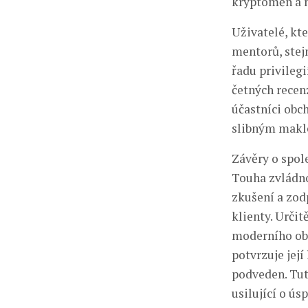
kryptoměn a n
Uživatelé, kte
mentorů, stejn
řadu privilegi
četných recen
účastníci obc
slibným maklé
Závěry o spol
Touha zvládno
zkušení a zodp
klienty. Urči
moderního obc
potvrzuje její
podveden. Tut
usilující o ú