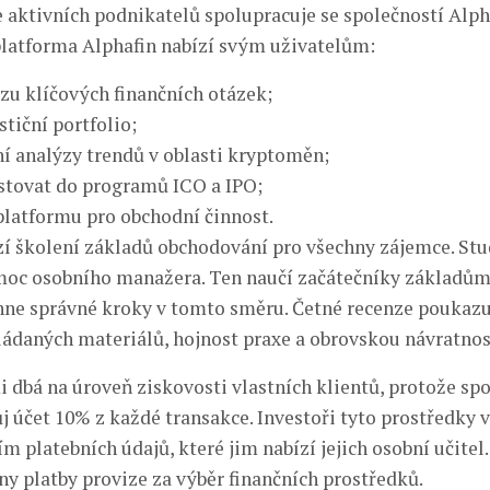
ce aktivních podnikatelů spolupracuje se společností Alph
latforma Alphafin nabízí svým uživatelům:
zu klíčových finančních otázek;
stiční portfolio;
ní analýzy trendů v oblasti kryptoměn;
stovat do programů ICO a IPO;
platformu pro obchodní činnost.
zí školení základů obchodování pro všechny zájemce. St
oc osobního manažera. Ten naučí začátečníky základům
hne správné kroky v tomto směru. Četné recenze poukazu
ládaných materiálů, hojnost praxe a obrovskou návratnos
i dbá na úroveň ziskovosti vlastních klientů, protože sp
j účet 10% z každé transakce. Investoři tyto prostředky 
m platebních údajů, které jim nabízí jejich osobní učitel
ny platby provize za výběr finančních prostředků.