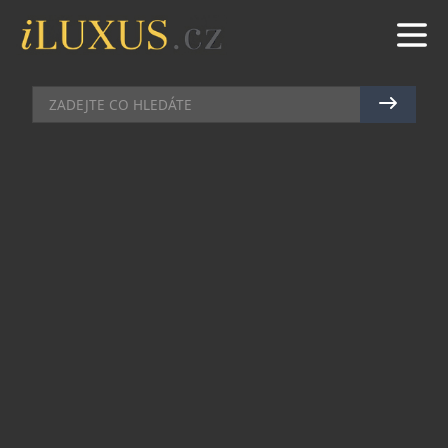
AUTA
|
11.9.2024
|
JAN PEŠEK
ČESKÁ KACHNA DUCKAR NA
DAKAR CLASSIC 2025 BUDE
BOJOVAT O VÍTĚZSTVÍ
Duo českých závodnic Holická-Engová od jejich
prvního dokončeného Dakaru nelení a veškeré
síly upíná na účast na dalším ročníku DAKAR
Classic. Dámy nenechají odpočinout ani
mechanika Tomáše Nerudu a už vymýšlejí
potřebné úpravy, aby další Dakar byl, nejen v
„kachní“ konkurenci, boj o vítězství.